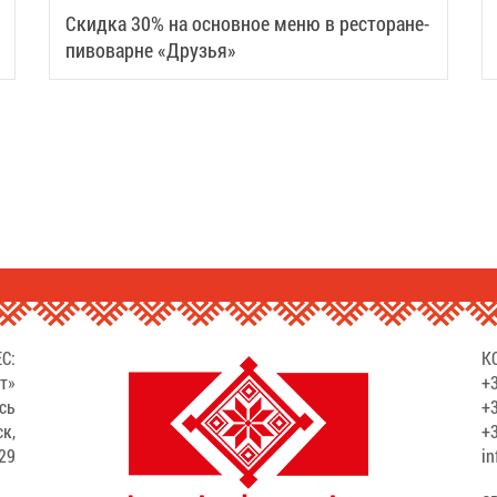
Скидка 30% на основное меню в ресторане-
пивоварне «Друзья»
С:
К
т»
+3
сь
+3
ск,
+3
529
in