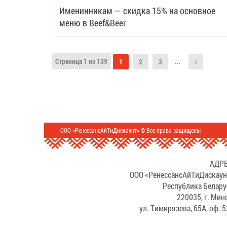
Именинникам — скидка 15% на основное
меню в Beef&Beer
Страница 1 из 139
...
1
2
3
ООО «РенессансАйТиДискаунт» © Все права защищены
АДРЕ
ООО «РенессансАйТиДискаун
Республика Белару
220035, г. Мин
ул. Тимирязева, 65А, оф. 