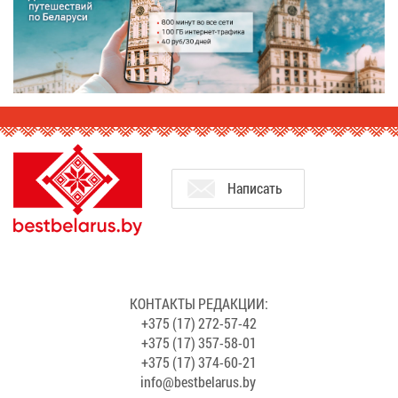
На­пи­сать
КОН­ТАК­ТЫ РЕ­ДАК­ЦИИ:
+375 (17) 272-57-42
+375 (17) 357-58-01
+375 (17) 374-60-21
info@​bes​tbel​arus.​by