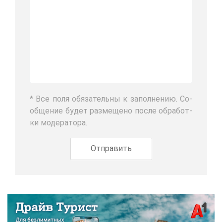
* Все по­ля обя­за­тель­ны к за­пол­не­нию. Со­
об­ще­ние бу­дет раз­ме­ще­но по­сле об­ра­бот­
ки мо­де­ра­то­ра.