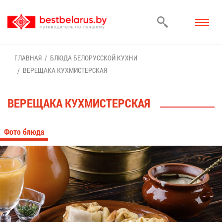
ГЛАВ­НАЯ
БЛЮ­ДА БЕ­ЛО­РУС­СКОЙ КУХ­НИ
ВЕ­РЕ­ЩА­КА КУХ­МИ­СТЕР­СКАЯ
ВЕ­РЕ­ЩА­КА КУХ­МИ­СТЕР­СКАЯ
Фо­то блю­да