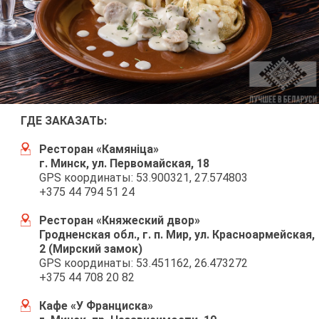
ГДЕ ЗА­КА­ЗАТЬ:
Ре­сто­ран «Ка­мянi­ца»
г. Минск, ул. Пер­во­май­ская, 18
GPS ко­ор­ди­на­ты: 53.900321, 27.574803
+375 44 794 51 24
Ре­сто­ран «Кня­же­ский двор»
Грод­нен­ская обл., г. п. Мир, ул. Крас­но­ар­мей­ская,
2 (Мир­ский за­мок)
GPS ко­ор­ди­на­ты: 53.451162, 26.473272
+375 44 708 20 82
Ка­фе «У Фран­цис­ка»