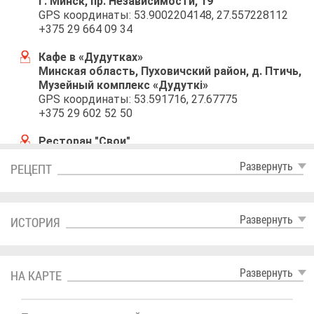
г. Минск, пр. Неза­ви­си­мо­сти, 19
GPS ко­ор­ди­на­ты: 53.9002204148, 27.557228112
+375 29 664 09 34
Ка­фе в «Ду­дут­ках»
Мин­ская об­ласть, Пу­хо­вич­ский рай­он, д. Птичь,
Му­зей­ный ком­плекс «Ду­дут­кi»
GPS ко­ор­ди­на­ты: 53.591716, 27.67775
+375 29 602 52 50
Ре­сто­ран "Свои"
г. Минск, про­сп. Неза­ви­си­мо­сти, 22
Раз­вер­нуть
РЕ­ЦЕПТ
GPS ко­ор­ди­на­ты: 53.900793, 27.560038
+375 44 731-31-29
Раз­вер­нуть
ИС­ТО­РИЯ
Раз­вер­нуть
НА КАР­ТЕ