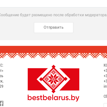
 Сообщение будет размещено после обработки модератора
С:
К
т»
+3
сь
+3
ск,
+3
529
in
С