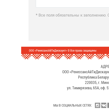
* Все поля обязательны к заполнению.
ООО «РенессансАйТиДискаунт» © Все права защищены
АДРЕ
ООО «РенессансАйТиДискаун
Республика Белару
220035, г. Мин
ул. Тимирязева, 65А, оф. 
МЫ В СОЦИАЛЬНЫХ СЕТЯХ: