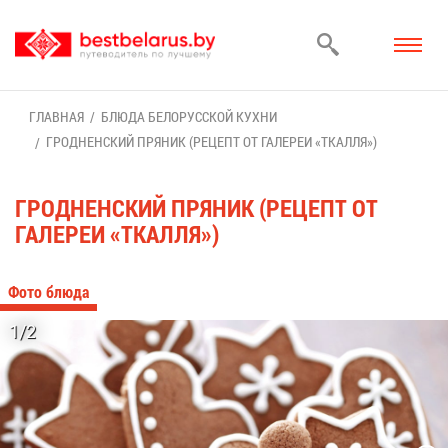
ГЛАВ­НАЯ
БЛЮ­ДА БЕ­ЛО­РУС­СКОЙ КУХ­НИ
ГРОД­НЕН­СКИЙ ПРЯ­НИК (РЕ­ЦЕПТ ОТ ГА­ЛЕ­РЕИ «ТКАЛ­ЛЯ»)
ГРОД­НЕН­СКИЙ ПРЯ­НИК (РЕ­ЦЕПТ ОТ
ГА­ЛЕ­РЕИ «ТКАЛ­ЛЯ»)
Фо­то блю­да
1/2