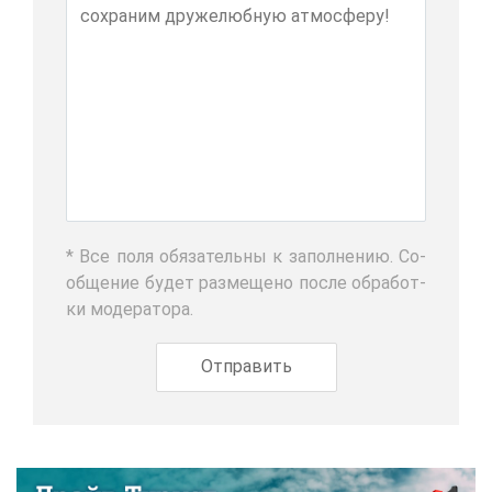
* Все по­ля обя­за­тель­ны к за­пол­не­нию. Со­
об­ще­ние бу­дет раз­ме­ще­но по­сле об­ра­бот­
ки мо­де­ра­то­ра.