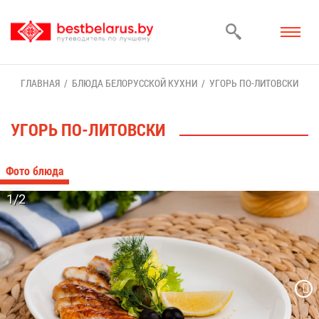
ГЛАВ­НАЯ
БЛЮ­ДА БЕ­ЛО­РУС­СКОЙ КУХ­НИ
УГОРЬ ПО-ЛИ­ТОВ­СКИ
УГОРЬ ПО-ЛИ­ТОВ­СКИ
Фо­то блю­да
1/2