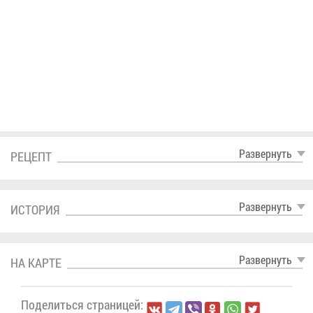
Раз­вер­нуть
РЕ­ЦЕПТ
Раз­вер­нуть
ИС­ТО­РИЯ
Раз­вер­нуть
НА КАР­ТЕ
По­де­лить­ся стра­ни­цей: