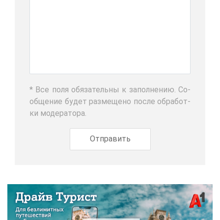
* Все по­ля обя­за­тель­ны к за­пол­не­нию. Со­
об­ще­ние бу­дет раз­ме­ще­но по­сле об­ра­бот­
ки мо­де­ра­то­ра.