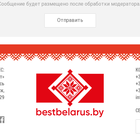
 Сообщение будет размещено после обработки модератора
С:
К
т»
+3
сь
+3
ск,
+3
529
in
С