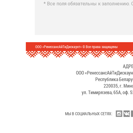
* Все поля обязательны к заполнению.
ООО «РенессансАйТиДискаунт» © Все права защищены
АДРЕ
ООО «РенессансАйТиДискаун
Республика Белару
220035, г. Мин
ул. Тимирязева, 65А, оф. 
МЫ В СОЦИАЛЬНЫХ СЕТЯХ: