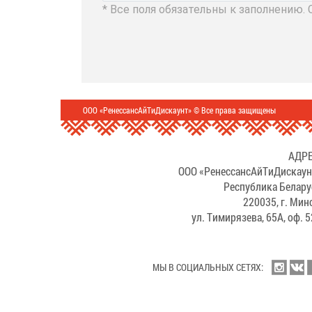
* Все поля обязательны к заполнению.
ООО «РенессансАйТиДискаунт» © Все права защищены
АДРЕ
ООО «РенессансАйТиДискаун
Республика Белару
220035, г. Мин
ул. Тимирязева, 65А, оф. 
МЫ В СОЦИАЛЬНЫХ СЕТЯХ: