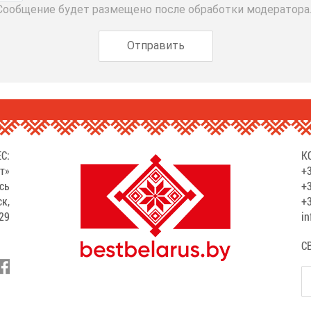
 Сообщение будет размещено после обработки модератора
С:
К
т»
+3
сь
+3
ск,
+3
529
in
С