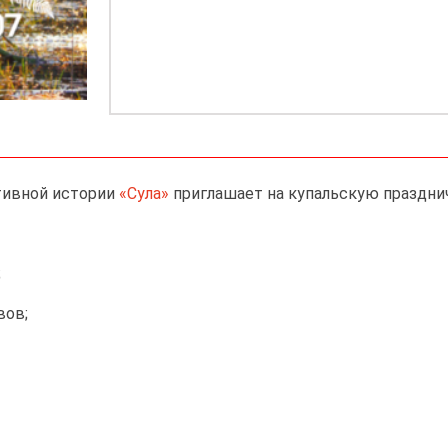
ктивной истории
«Сула»
приглашает на купальскую празднич
;
вов;