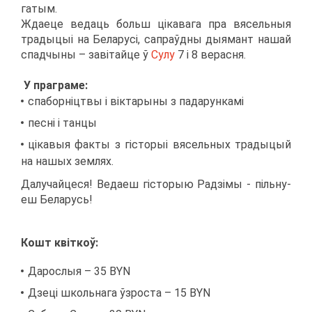
га­тым.
Жда­е­це ве­да­ць больш ціка­ва­га пра вя­сель­ныя
тра­ды­цыі на Бе­ла­русі, са­праўдны ды­я­мант на­шай
спад­чы­ны – завітай­це ў
Су­лу
7 і 8 ве­рас­ня.
У пра­гра­ме:
спа­борніцт­вы і вікта­ры­ны з па­да­рун­камі
песні і тан­цы
ціка­выя фак­ты з гісто­рыі вя­сель­ных тра­ды­цый
на на­шых зем­лях.
Да­лу­чай­це­ся! Ве­да­еш гісто­рыю Радзімы - пільну­
еш Бе­ла­русь!
Ко­шт квіткоў:
Да­ро­слыя – 35 BYN
Дзеці школь­на­га ўзрос­та – 15 BYN