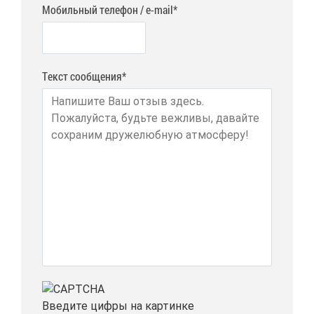
Мобильный телефон / e-mail*
Текст сообщения*
Вве­ди­те циф­ры на кар­тин­ке