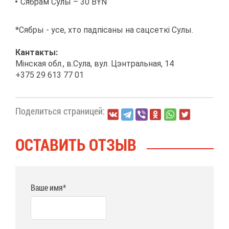
Сяб­рам Су­лы – 30 BYN
*Сяб­ры - усе, хто падпіса­ны на сац­сеткі Су­лы.
Кан­так­ты:
Мінская обл., в.Су­ла, вул. Цэн­траль­ная, 14
+375 29 613 77 01
По­де­лить­ся стра­ни­цей:
ОСТА­ВИТЬ ОТ­ЗЫВ
Ваше имя*