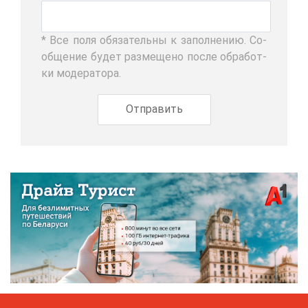
* Все по­ля обя­за­тель­ны к за­пол­не­нию. Со­
об­ще­ние бу­дет раз­ме­ще­но по­сле об­ра­бот­
ки мо­де­ра­то­ра.