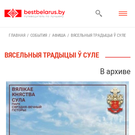
ГЛАВ­НАЯ
СО­БЫ­ТИЯ
АФИ­ША
ВЯ­СЕЛЬ­НЫЯ ТРА­ДЫ­ЦЫІ Ў СУ­ЛЕ
ВЯ­СЕЛЬ­НЫЯ ТРА­ДЫ­ЦЫІ Ў СУ­ЛЕ
В ар­хи­ве