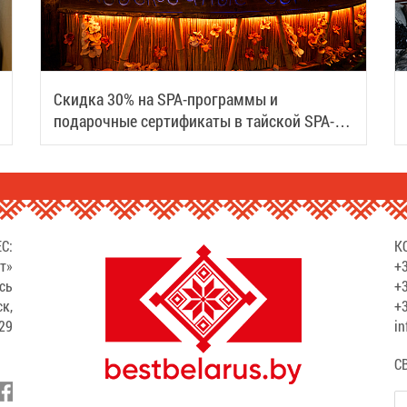
Скидка 30% на SPA-программы и
подарочные сертификаты в тайской SPA-
деревне Samui
С:
К
т»
+3
сь
+3
ск,
+3
529
in
С