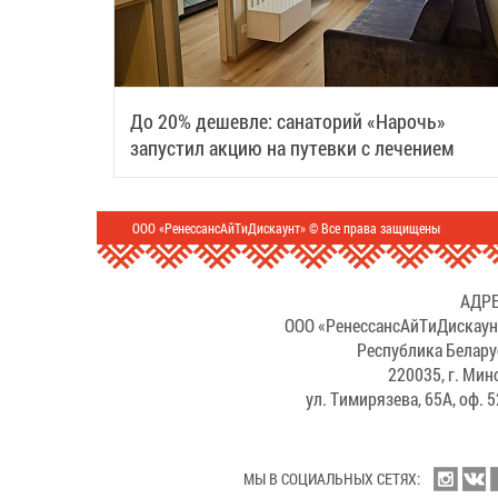
До 20% дешевле: санаторий «Нарочь»
запустил акцию на путевки с лечением
ООО «РенессансАйТиДискаунт» © Все права защищены
АДРЕ
ООО «РенессансАйТиДискаун
Республика Белару
220035, г. Мин
ул. Тимирязева, 65А, оф. 
МЫ В СОЦИАЛЬНЫХ СЕТЯХ: