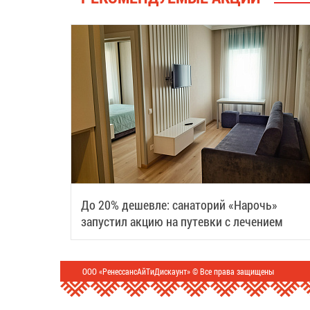
До 20% дешевле: санаторий «Нарочь»
запустил акцию на путевки с лечением
ООО «РенессансАйТиДискаунт» © Все права защищены