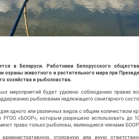
ится в Беларуси. Работники Белорусского обществ
и охраны животного и растительного мира при Президе
о хозяйства и рыболовства.
ых мероприятий будет уделено соблюдению правил лов
поддержанию рыболовами надлежащего санитарного состоя
ия одного или различных видов с общим количеством крю
 РГОО «БООР», которым разрешено использовать до 10 
имеют право только рыболовы, являющиеся членами БООР.
т административную, уголовную или иную ответстве