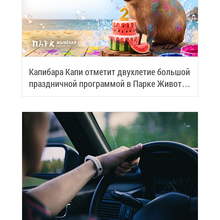
Ка­пи­ба­ра Ка­пи от­ме­тит двух­ле­тие боль­шой
празд­нич­ной про­грам­мой в Пар­ке Жи­вот­
ных