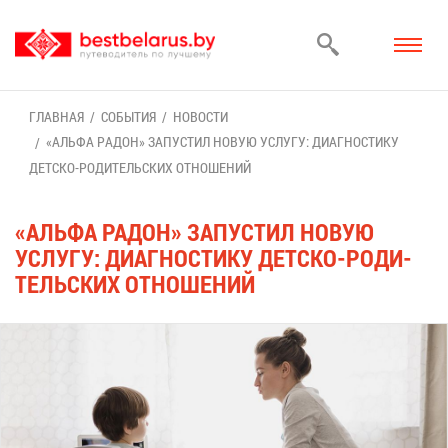
ГЛАВ­НАЯ
СО­БЫ­ТИЯ
НО­ВО­СТИ
«АЛЬ­ФА РА­ДОН» ЗА­ПУ­СТИЛ НО­ВУЮ УСЛУ­ГУ: ДИ­А­ГНО­СТИ­КУ
ДЕТ­СКО-РО­ДИ­ТЕЛЬ­СКИХ ОТ­НО­ШЕ­НИЙ
«АЛЬ­ФА РА­ДОН» ЗА­ПУ­СТИЛ НО­ВУЮ
УСЛУ­ГУ: ДИ­А­ГНО­СТИ­КУ ДЕТ­СКО-РО­ДИ­
ТЕЛЬ­СКИХ ОТ­НО­ШЕ­НИЙ