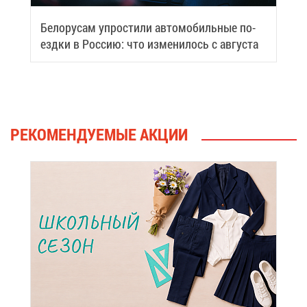
Бе­ло­ру­сам упро­сти­ли ав­то­мо­биль­ные по­
езд­ки в Рос­сию: что из­ме­ни­лось с ав­гу­ста
РЕ­КО­МЕН­ДУ­Е­МЫЕ АК­ЦИИ