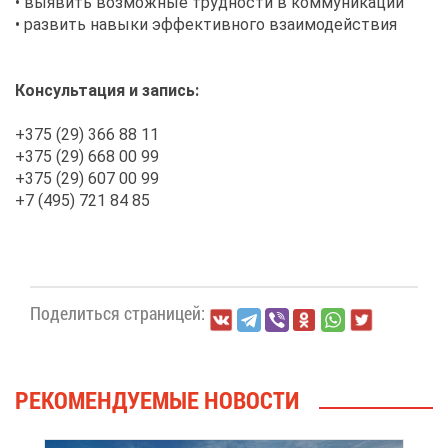
• вы­явить воз­мож­ные труд­но­сти в ком­му­ни­ка­ции
• раз­вить на­вы­ки эф­фек­тив­но­го вза­и­мо­дей­ствия
Кон­суль­та­ция и за­пись:
+375 (29) 366 88 11
+375 (29) 668 00 99
+375 (29) 607 00 99
+7 (495) 721 84 85
По­де­лить­ся стра­ни­цей:
РЕ­КО­МЕН­ДУ­Е­МЫЕ НО­ВО­СТИ