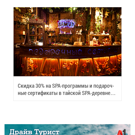
Скид­ка 30% на SPA-про­грам­мы и по­да­роч­
ные сер­ти­фи­ка­ты в тай­ской SPA-де­ревне
Samui