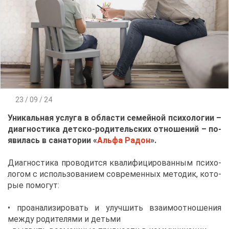
23 / 09 / 24
Уни­каль­ная услу­га в об­ла­сти се­мей­ной пси­хо­ло­гии –
ди­а­гно­сти­ка дет­ско-ро­ди­тель­ских от­но­ше­ний – по­
яви­лась
в са­на­то­рии «
Аль­фа Ра­дон
».
Ди­а­гно­сти­ка про­во­дит­ся ква­ли­фи­ци­ро­ван­ным пси­хо­
ло­гом с ис­поль­зо­ва­ни­ем со­вре­мен­ных ме­то­дик, ко­то­
рые по­мо­гут:
• про­ана­ли­зи­ро­вать и улуч­шить вза­и­мо­от­но­ше­ния
меж­ду ро­ди­те­ля­ми и детьми