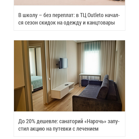
В шко­лу – без пе­ре­плат: в ТЦ Outleto на­чал­
ся се­зон ски­док на одеж­ду и канц­то­ва­ры
До 20% де­шев­ле: са­на­то­рий «На­рочь» за­пу­
стил ак­цию на пу­тев­ки с ле­че­ни­ем