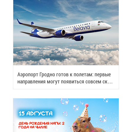
Аэро­порт Грод­но го­тов к по­ле­там: пер­вые
на­прав­ле­ния мо­гут по­явить­ся со­всем ско­
ро