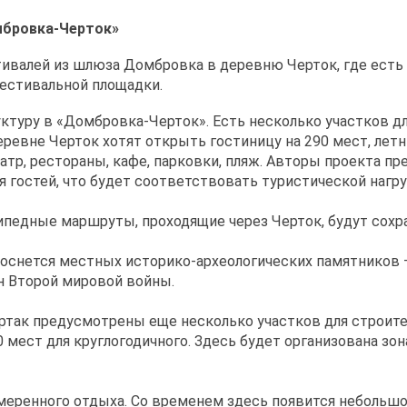
мбровка-Черток»
тивалей из шлюза Домбровка в деревню Черток, где есть
фестивальной площадки.
ктуру в «Домбровка-Черток». Есть несколько участков д
еревне Черток хотят открыть гостиницу на 290 мест, лет
тр, рестораны, кафе, парковки, пляж. Авторы проекта пре
 гостей, что будет соответствовать туристической нагру
педные маршруты, проходящие через Черток, будут сохр
 коснется местных историко-археологических памятников 
н Второй мировой войны.
ртак предусмотрены еще несколько участков для строит
0 мест для круглогодичного. Здесь будет организована зо
меренного отдыха. Со временем здесь появится небольш