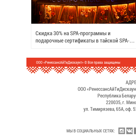
Скидка 30% на SPA-программы и
подарочные сертификаты в тайской SPA-
деревне Samui
ООО «РенессансАйТиДискаунт» © Все права защищены
АДРЕ
ООО «РенессансАйТиДискаун
Республика Белару
220035, г. Мин
ул. Тимирязева, 65А, оф. 
МЫ В СОЦИАЛЬНЫХ СЕТЯХ: