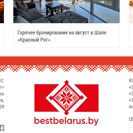
Горячее бронирование на август в Шале
«Красный Рог»
С:
К
т»
+3
сь
+3
ск,
+3
529
in
С