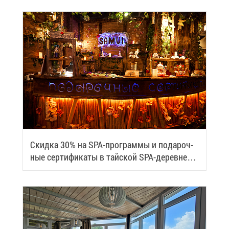
Скид­ка 30% на SPA-про­грам­мы и по­да­роч­
ные сер­ти­фи­ка­ты в тай­ской SPA-де­ревне
Samui