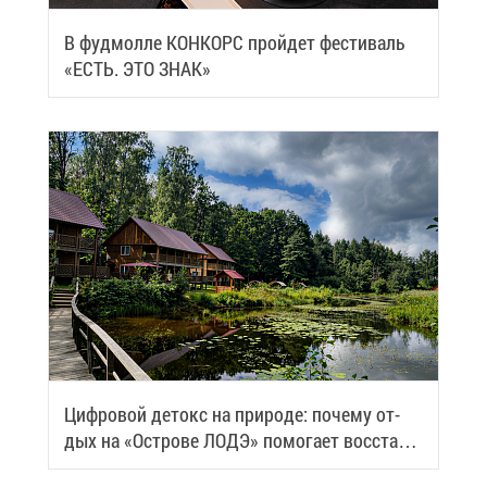
В фуд­мол­ле КОН­КОРС прой­дет фе­сти­валь
«ЕСТЬ. ЭТО ЗНАК»
Циф­ро­вой де­токс на при­ро­де: по­че­му от­
дых на «Ост­ро­ве ЛОДЭ» по­мо­га­ет вос­ста­но­
вить си­лы