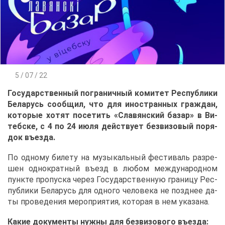
5 / 07 / 22
Го­су­дар­ствен­ный по­гра­нич­ный ко­ми­тет Рес­пуб­ли­ки
Бе­ла­русь со­об­щил, что для ино­стран­ных граж­дан,
ко­то­рые хо­тят по­се­тить «Сла­вян­ский ба­зар» в Ви­
теб­ске, с 4 по 24 июля дей­ству­ет без­ви­зо­вый по­ря­
док въез­да.
По од­но­му би­ле­ту на му­зы­каль­ный фе­сти­валь раз­ре­
шен од­но­крат­ный въезд в лю­бом меж­ду­на­род­ном
пунк­те про­пус­ка че­рез Го­су­дар­ствен­ную гра­ни­цу Рес­
пуб­ли­ки Бе­ла­русь для од­но­го че­ло­ве­ка не позд­нее да­
ты про­ве­де­ния ме­ро­при­я­тия, ко­то­рая в нем ука­за­на.
Ка­кие до­ку­мен­ты нуж­ны для без­ви­зо­во­го въез­да: