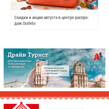
Скид­ки и ак­ции ав­гу­ста в цен­тре рас­про­
даж Outleto