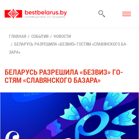
ГЛАВ­НАЯ
СО­БЫ­ТИЯ
НО­ВО­СТИ
БЕ­ЛА­РУСЬ РАЗ­РЕ­ШИ­ЛА «БЕЗ­ВИЗ» ГО­СТЯМ «СЛА­ВЯН­СКО­ГО БА­
ЗА­РА»
БЕ­ЛА­РУСЬ РАЗ­РЕ­ШИ­ЛА «БЕЗ­ВИЗ» ГО­
СТЯМ «СЛА­ВЯН­СКО­ГО БА­ЗА­РА»