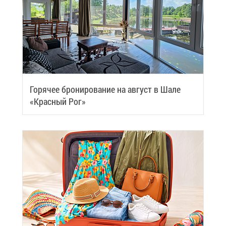
Го­ря­чее бро­ни­ро­ва­ние на ав­густ в Ша­ле
«Крас­ный Рог»