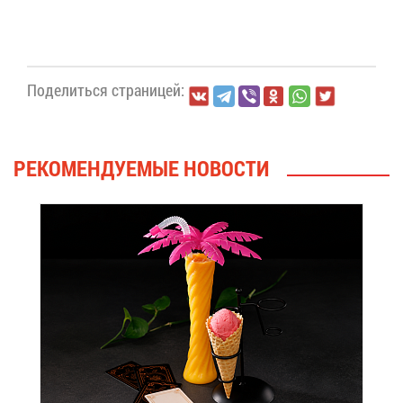
По­де­лить­ся стра­ни­цей:
РЕ­КО­МЕН­ДУ­Е­МЫЕ НО­ВО­СТИ