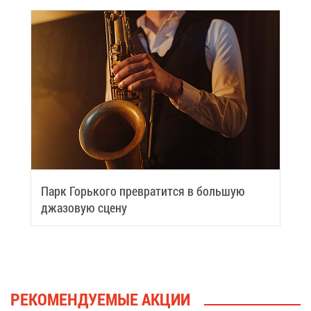
Парк Горь­ко­го пре­вра­тит­ся в боль­шую
джа­зо­вую сце­ну
РЕ­КО­МЕН­ДУ­Е­МЫЕ АК­ЦИИ