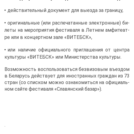
дей­стви­тель­ный до­ку­мент для вы­ез­да за гра­ни­цу,
ори­ги­наль­ные (или рас­пе­ча­тан­ные элек­трон­ные) би­
ле­ты на ме­ро­при­я­тия фе­сти­ва­ля в Лет­нем ам­фи­те­ат­
ре или в кон­церт­ном за­ле «ВИ­ТЕБСК»,
или на­ли­чие офи­ци­аль­но­го при­гла­ше­ния от цен­тра
куль­ту­ры «ВИ­ТЕБСК» или Ми­ни­стер­ства куль­ту­ры.
Воз­мож­ность вос­поль­зо­вать­ся без­ви­зо­вым въез­дом
в Бе­ла­русь дей­ству­ет для ино­стран­ных граж­дан из 73
стран (со спис­ком мож­но озна­ко­мить­ся на офи­ци­аль­
ном сай­те фе­сти­ва­ля «Сла­вян­ский ба­зар»).
.