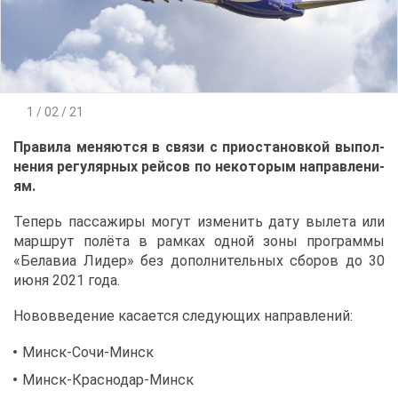
1 / 02 / 21
Пра­ви­ла ме­ня­ют­ся в свя­зи с при­оста­нов­кой вы­пол­
не­ния ре­гу­ляр­ных рей­сов по неко­то­рым на­прав­ле­ни­
ям.
Те­перь пас­са­жи­ры мо­гут из­ме­нить да­ту вы­ле­та или
марш­рут по­лё­та в рам­ках од­ной зо­ны про­грам­мы
«Бе­ла­виа Ли­дер» без до­пол­ни­тель­ных сбо­ров до 30
июня 2021 го­да.
Но­во­вве­де­ние ка­са­ет­ся сле­ду­ю­щих на­прав­ле­ний:
Минск-Со­чи-Минск
Минск-Крас­но­дар-Минск