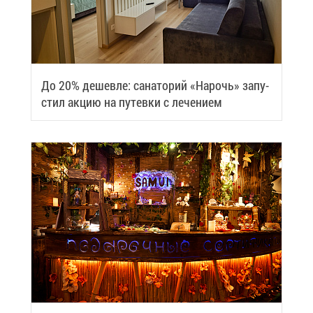
До 20% де­шев­ле: са­на­то­рий «На­рочь» за­пу­
стил ак­цию на пу­тев­ки с ле­че­ни­ем