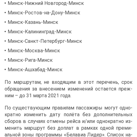
Минск-Ниж­ний Нов­го­род-Минск
Минск-Ро­стов-на-До­ну-Минск
Минск-Ка­зань-Минск
Минск-Ка­ли­нин­град-Минск
Минск-Санкт-Пе­тер­бург-Минск
Минск-Москва-Минск
Минск-Ри­га-Минск
Минск-Аш­ха­бад-Минск
По марш­ру­там, не вхо­дя­щим в этот пе­ре­чень, срок
об­ра­ще­ния за вне­се­ни­ем из­ме­не­ний оста­ет­ся преж­
ним – до 31 мар­та 2021 го­да.
По су­ще­ству­ю­щим пра­ви­лам пас­са­жи­ры мо­гут од­но­
крат­но из­ме­нить да­ту по­лё­та без до­пол­ни­тель­ных
сбо­ров в слу­ча­ях от­ме­ны рей­са и/или од­но­крат­но из­
ме­нить марш­рут без до­плат в рам­ках од­ной пре­ми­
аль­ной зо­ны про­грам­мы «Бе­ла­виа Ли­дер». Спи­сок на­