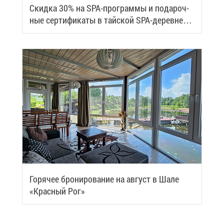
Скид­ка 30% на SPA-про­грам­мы и по­да­роч­
ные сер­ти­фи­ка­ты в тай­ской SPA-де­ревне
Samui
Го­ря­чее бро­ни­ро­ва­ние на ав­густ в Ша­ле
«Крас­ный Рог»