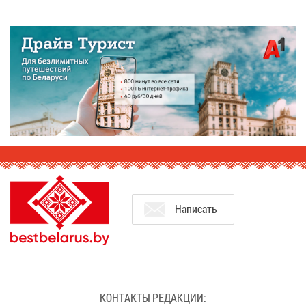
На­пи­сать
КОН­ТАК­ТЫ РЕ­ДАК­ЦИИ: