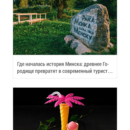
Где на­ча­лась ис­то­рия Мин­ска: древ­нее Го­
ро­ди­ще пре­вра­тят в со­вре­мен­ный ту­ри­сти­
че­ский центр