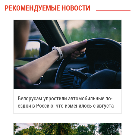
РЕ­КО­МЕН­ДУ­Е­МЫЕ НО­ВО­СТИ
Бе­ло­ру­сам упро­сти­ли ав­то­мо­биль­ные по­
езд­ки в Рос­сию: что из­ме­ни­лось с ав­гу­ста