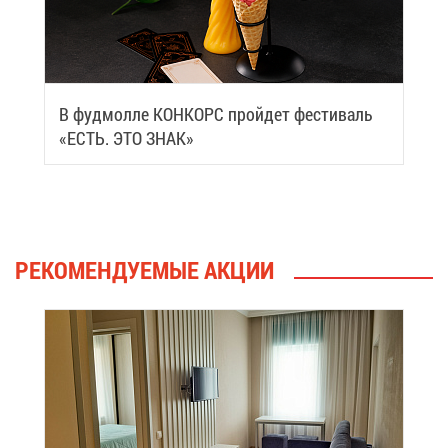
В фуд­мол­ле КОН­КОРС прой­дет фе­сти­валь
«ЕСТЬ. ЭТО ЗНАК»
РЕ­КО­МЕН­ДУ­Е­МЫЕ АК­ЦИИ