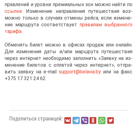
прав­ле­ний и уров­ни пре­ми­аль­ных зон мож­но най­ти по
ссыл­ке
. Из­ме­не­ние на­прав­ле­ния пу­те­ше­ствия воз­
мож­но толь­ко в слу­ча­ях от­ме­ны рей­са, ес­ли из­ме­не­
ние марш­ру­та со­от­вет­ству­ет
пра­ви­лам вы­бран­но­го
та­ри­фа
.
Об­ме­нять би­лет мож­но в офи­сах про­даж или он­лайн.
Для из­ме­не­ния да­ты и/или марш­ру­та пу­те­ше­ствия
че­рез ин­тер­нет необ­хо­ди­мо за­пол­нить «За­яв­ку на из­
ме­не­ние би­ле­тов с опла­той че­рез ин­тер­нет», от­пра­
вить за­яв­ку на e-mail
support@​belavia.​by
или на факс
+375 17 321 24 62.
По­де­лить­ся стра­ни­цей: