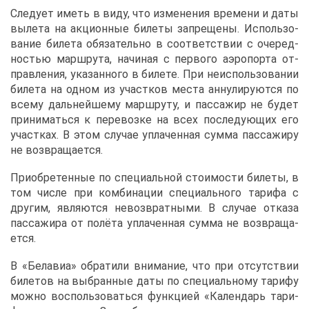
Сле­ду­ет иметь в ви­ду, что из­ме­не­ния вре­ме­ни и да­ты
вы­ле­та на ак­ци­он­ные би­ле­ты за­пре­ще­ны. Ис­поль­зо­
ва­ние би­ле­та обя­за­тель­но в со­от­вет­ствии с оче­ред­
но­стью марш­ру­та, на­чи­ная с пер­во­го аэро­пор­та от­
прав­ле­ния, ука­зан­но­го в би­ле­те. При неис­поль­зо­ва­нии
би­ле­та на од­ном из участ­ков ме­ста ан­ну­ли­ру­ют­ся по
все­му даль­ней­ше­му марш­ру­ту, и пас­са­жир не бу­дет
при­ни­мать­ся к пе­ре­воз­ке на всех по­сле­ду­ю­щих его
участ­ках. В этом слу­чае упла­чен­ная сум­ма пас­са­жи­ру
не воз­вра­ща­ет­ся.
При­об­ре­тен­ные по спе­ци­аль­ной сто­и­мо­сти би­ле­ты, в
том чис­ле при ком­би­на­ции спе­ци­аль­но­го та­ри­фа с
дру­гим, яв­ля­ют­ся невоз­врат­ны­ми. В слу­чае от­ка­за
пас­са­жи­ра от по­лё­та упла­чен­ная сум­ма не воз­вра­ща­
ет­ся.
В «Бе­ла­виа» об­ра­ти­ли вни­ма­ние, что при от­сут­ствии
би­ле­тов на вы­бран­ные да­ты по спе­ци­аль­но­му та­ри­фу
мож­но вос­поль­зо­вать­ся функ­ци­ей «Ка­лен­дарь та­ри­