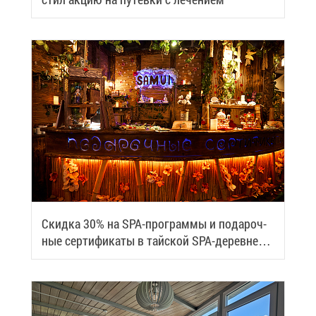
Скид­ка 30% на SPA-про­грам­мы и по­да­роч­
ные сер­ти­фи­ка­ты в тай­ской SPA-де­ревне
Samui