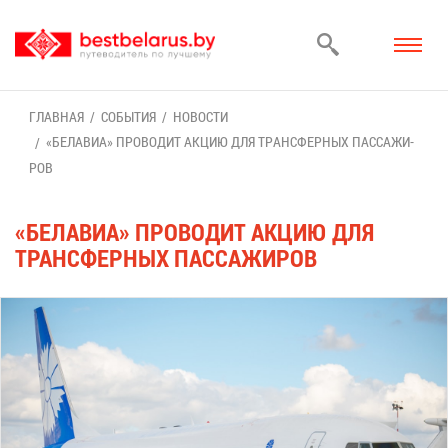
ГЛАВ­НАЯ
СО­БЫ­ТИЯ
НО­ВО­СТИ
«БЕ­ЛА­ВИА» ПРО­ВО­ДИТ АК­ЦИЮ ДЛЯ ТРАНС­ФЕР­НЫХ ПАС­СА­ЖИ­
РОВ
«БЕ­ЛА­ВИА» ПРО­ВО­ДИТ АК­ЦИЮ ДЛЯ
ТРАНС­ФЕР­НЫХ ПАС­СА­ЖИ­РОВ