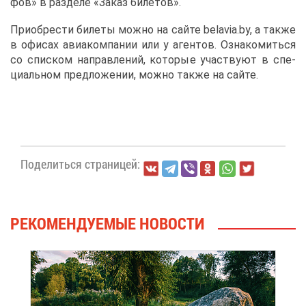
фов» в раз­де­ле «За­каз би­ле­тов».
При­об­ре­сти би­ле­ты мож­но на сай­те belavia.by, а та­к­же
в офи­сах авиа­ком­па­нии или у аген­тов. Озна­ко­мить­ся
со спис­ком на­прав­ле­ний, ко­то­рые участ­ву­ют в спе­
ци­аль­ном пред­ло­же­нии, мож­но та­к­же на сай­те.
По­де­лить­ся стра­ни­цей:
РЕ­КО­МЕН­ДУ­Е­МЫЕ НО­ВО­СТИ