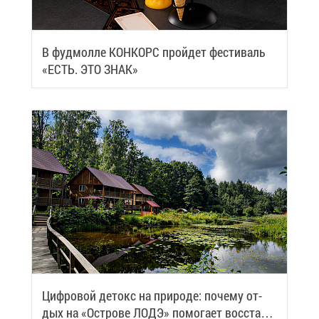
В фуд­мол­ле КОН­КОРС прой­дет фе­сти­валь
«ЕСТЬ. ЭТО ЗНАК»
Циф­ро­вой де­токс на при­ро­де: по­че­му от­
дых на «Ост­ро­ве ЛОДЭ» по­мо­га­ет вос­ста­но­