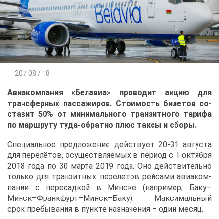
20 / 08 / 18
Авиа­ком­па­ния «Бе­ла­виа» про­во­дит ак­цию для
транс­фер­ных пас­са­жи­ров. Сто­и­мость би­ле­тов со­
ста­вит 50% от ми­ни­маль­но­го тран­зит­но­го та­ри­фа
по марш­ру­ту ту­да-об­рат­но плюс так­сы и сбо­ры.
Спе­ци­аль­ное пред­ло­же­ние дей­ству­ет 20-31 ав­гу­ста
для пе­ре­лё­тов, осу­ществ­ля­е­мых в пе­ри­од с 1 ок­тяб­ря
2018 го­да по 30 мар­та 2019 го­да. Оно дей­стви­тель­но
толь­ко для тран­зит­ных пе­ре­ле­тов рей­са­ми авиа­ком­
па­нии с пе­ре­сад­кой в Мин­ске (на­при­мер, Ба­ку–
Минск–Франк­фурт–Минск–Ба­ку). Мак­си­маль­ный
срок пре­бы­ва­ния в пунк­те на­зна­че­ния – один ме­сяц.