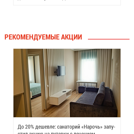
вить си­лы
РЕ­КО­МЕН­ДУ­Е­МЫЕ АК­ЦИИ
До 20% де­шев­ле: са­на­то­рий «На­рочь» за­пу­
стил ак­цию на пу­тев­ки с ле­че­ни­ем