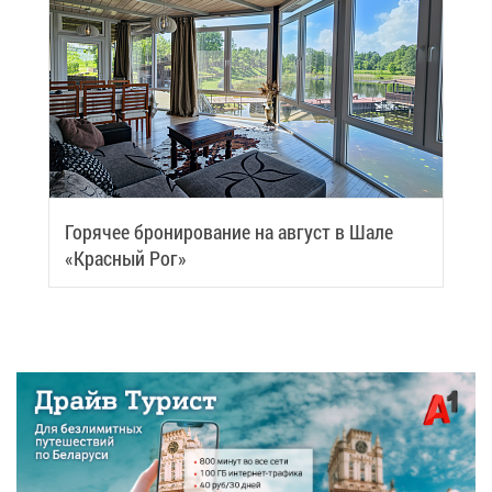
Го­ря­чее бро­ни­ро­ва­ние на ав­густ в Ша­ле
«Крас­ный Рог»