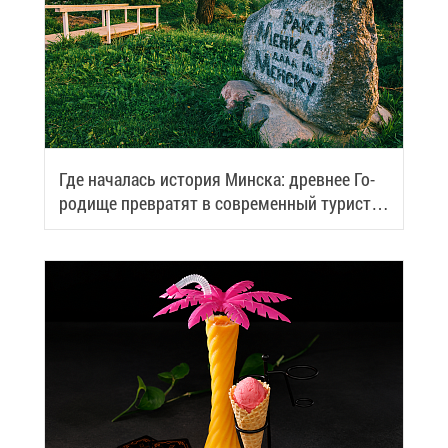
Где на­ча­лась ис­то­рия Мин­ска: древ­нее Го­
ро­ди­ще пре­вра­тят в со­вре­мен­ный ту­ри­сти­
че­ский центр