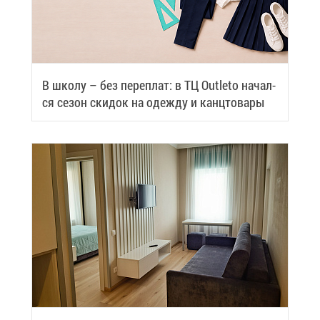
В шко­лу – без пе­ре­плат: в ТЦ Outleto на­чал­
ся се­зон ски­док на одеж­ду и канц­то­ва­ры