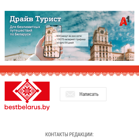
На­пи­сать
КОН­ТАК­ТЫ РЕ­ДАК­ЦИИ: