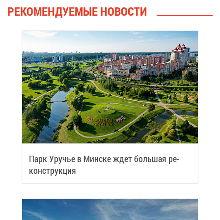
РЕ­КО­МЕН­ДУ­Е­МЫЕ НО­ВО­СТИ
Парк Уру­чье в Мин­ске ждет боль­шая ре­
кон­струк­ция