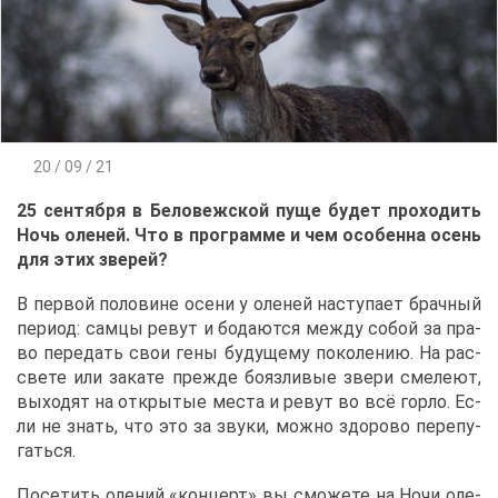
20 / 09 / 21
25 сен­тяб­ря в Бе­ло­веж­ской пу­ще бу­дет про­хо­дить
Ночь оле­ней. Что в про­грам­ме и чем осо­бен­на осень
для этих зве­рей?
В пер­вой по­ло­вине осе­ни у оле­ней на­сту­па­ет брач­ный
пе­ри­од: сам­цы ре­вут и бо­да­ют­ся меж­ду со­бой за пра­
во пе­ре­дать свои ге­ны бу­ду­ще­му по­ко­ле­нию. На рас­
све­те или за­ка­те пре­жде бо­яз­ли­вые зве­ри сме­ле­ют,
вы­хо­дят на от­кры­тые ме­ста и ре­вут во всё гор­ло. Ес­
ли не знать, что это за зву­ки, мож­но здо­ро­во пе­ре­пу­
гать­ся.
По­се­тить оле­ний «кон­церт» вы смо­же­те на Но­чи оле­