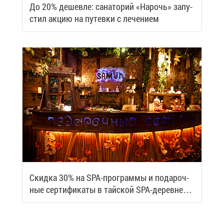
До 20% де­шев­ле: са­на­то­рий «На­рочь» за­пу­
стил ак­цию на пу­тев­ки с ле­че­ни­ем
Скид­ка 30% на SPA-про­грам­мы и по­да­роч­
ные сер­ти­фи­ка­ты в тай­ской SPA-де­ревне
Samui