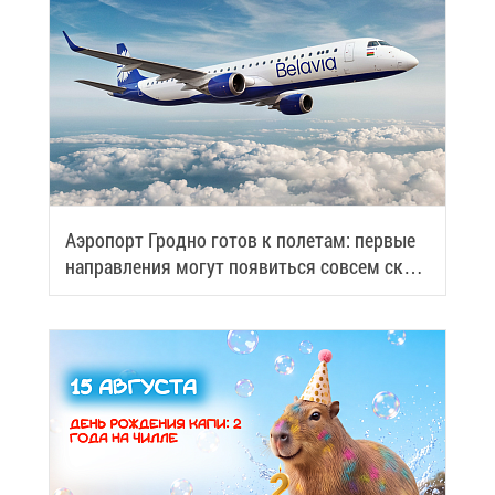
Аэро­порт Грод­но го­тов к по­ле­там: пер­вые
на­прав­ле­ния мо­гут по­явить­ся со­всем ско­
ро