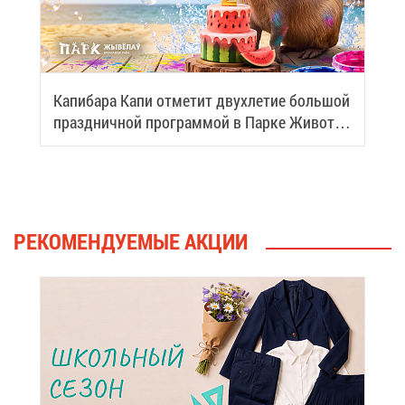
Ка­пи­ба­ра Ка­пи от­ме­тит двух­ле­тие боль­шой
празд­нич­ной про­грам­мой в Пар­ке Жи­вот­
ных
РЕ­КО­МЕН­ДУ­Е­МЫЕ АК­ЦИИ