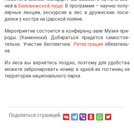
ней в
Бе­ло­веж­ской пу­ще
. В про­грам­ме – на­уч­но-по­пу­
ляр­ные лек­ции, экс­кур­сия в лес и дру­же­ские по­си­
дел­ки у ко­ст­ра на Цар­ской по­ляне.
Ме­ро­при­я­тие со­сто­ит­ся в кон­фе­ренц-за­ле Му­зея при­
ро­ды (Ка­ме­ню­ки). До­би­рать­ся при­дёт­ся са­мо­сто­я­
тель­но. Уча­стие бес­плат­ное.
Ре­ги­стра­ция
обя­за­тель­
на.
Из ле­са вы вер­нё­тесь позд­но, по­это­му для удоб­ства
мо­же­те за­бро­ни­ро­вать но­мер в од­ной из го­сти­ниц на
тер­ри­то­рии на­ци­о­наль­но­го пар­ка.
По­де­лить­ся стра­ни­цей: