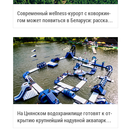
Со­вре­мен­ный wellness-ку­рорт с ко­вор­кин­
гом мо­жет по­явить­ся в Бе­ла­ру­си: рас­ска­
зы­ва­ем по­дроб­но­сти
На Цнян­ском во­до­хра­ни­ли­ще го­то­вят к от­
кры­тию круп­ней­ший на­дув­ной ак­ва­парк
Бе­ла­ру­си