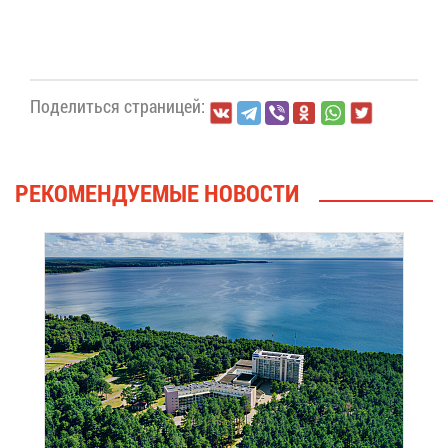
По­де­лить­ся стра­ни­цей:
РЕ­КО­МЕН­ДУ­Е­МЫЕ НО­ВО­СТИ