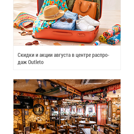
Скид­ки и ак­ции ав­гу­ста в цен­тре рас­про­
даж Outleto