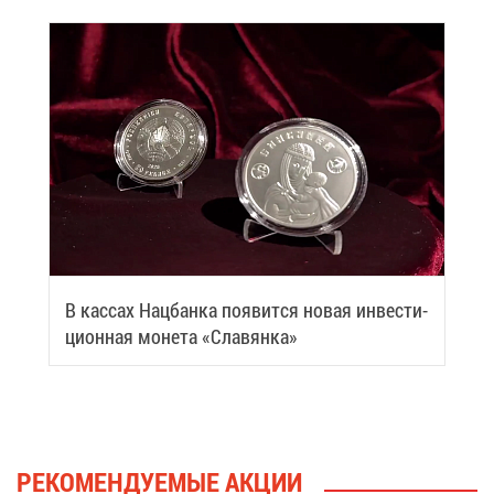
В кас­сах Нац­бан­ка по­явит­ся но­вая ин­ве­сти­
ци­он­ная мо­не­та «Сла­вян­ка»
РЕ­КО­МЕН­ДУ­Е­МЫЕ АК­ЦИИ