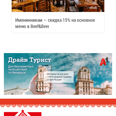
Име­нин­ни­кам — скид­ка 15% на ос­нов­ное
ме­ню в Beef&Beer