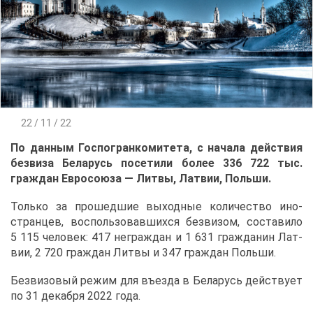
22 / 11 / 22
По дан­ным Гос­по­гран­ко­ми­те­та, с на­ча­ла дей­ствия
без­ви­за Бе­ла­русь по­се­ти­ли бо­лее 336 722 тыс.
граж­дан Ев­ро­со­ю­за — Лит­вы, Лат­вии, Поль­ши.
Толь­ко за про­шед­шие вы­ход­ные ко­ли­че­ство ино­
стран­цев, вос­поль­зо­вав­ших­ся без­ви­зом, со­ста­ви­ло
5 115 че­ло­век: 417 неграж­дан и 1 631 граж­да­нин Лат­
вии, 2 720 граж­дан Лит­вы и 347 граж­дан Поль­ши.
Без­ви­зо­вый ре­жим для въез­да в Бе­ла­русь дей­ству­ет
по 31 де­каб­ря 2022 го­да.