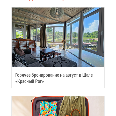
Го­ря­чее бро­ни­ро­ва­ние на ав­густ в Ша­ле
«Крас­ный Рог»