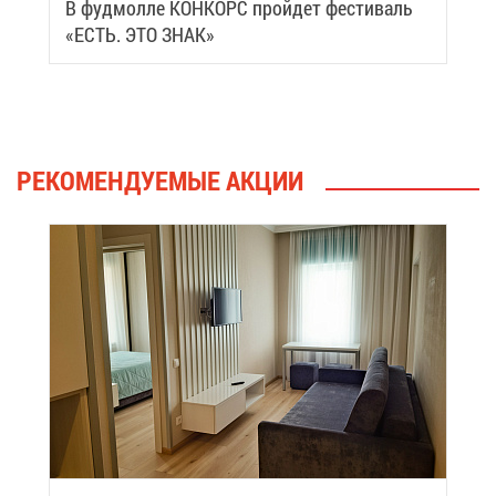
В фуд­мол­ле КОН­КОРС прой­дет фе­сти­валь
«ЕСТЬ. ЭТО ЗНАК»
РЕ­КО­МЕН­ДУ­Е­МЫЕ АК­ЦИИ