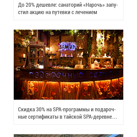
До 20% де­шев­ле: са­на­то­рий «На­рочь» за­пу­
стил ак­цию на пу­тев­ки с ле­че­ни­ем
Скид­ка 30% на SPA-про­грам­мы и по­да­роч­
ные сер­ти­фи­ка­ты в тай­ской SPA-де­ревне
Samui