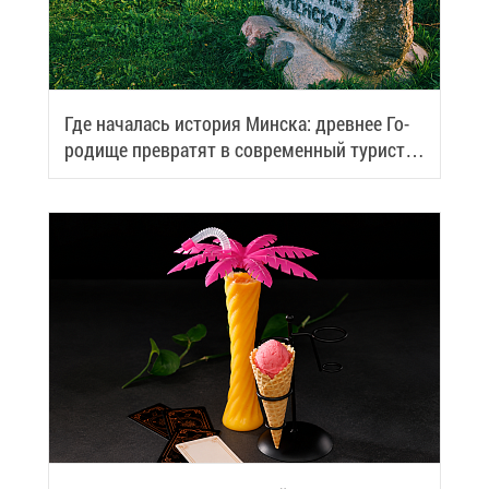
Где на­ча­лась ис­то­рия Мин­ска: древ­нее Го­
ро­ди­ще пре­вра­тят в со­вре­мен­ный ту­ри­сти­
че­ский центр