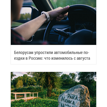
Бе­ло­ру­сам упро­сти­ли ав­то­мо­биль­ные по­
езд­ки в Рос­сию: что из­ме­ни­лось с ав­гу­ста