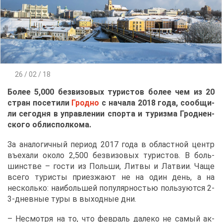
26 / 02 / 18
Бо­лее 5,000 без­ви­зо­вых ту­ри­стов бо­лее чем из 20
стран по­се­ти­ли
Грод­но
с на­ча­ла 2018 го­да, со­об­щи­
ли се­год­ня в управ­ле­нии спор­та и ту­риз­ма Грод­нен­
ско­го обл­ис­пол­ко­ма.
За ана­ло­гич­ный пе­ри­од 2017 го­да в об­ласт­ной центр
въе­ха­ли око­ло 2,500 без­ви­зо­вых ту­ри­стов. В боль­
шин­стве – го­сти из Поль­ши, Лит­вы и Лат­вии. Ча­ще
все­го ту­ри­сты при­ез­жа­ют не на один день, а на
несколь­ко: наи­боль­шей по­пу­ляр­но­стью поль­зу­ют­ся 2-
3-днев­ные ту­ры в вы­ход­ные дни.
– Несмот­ря на то, что фев­раль да­ле­ко не са­мый ак­