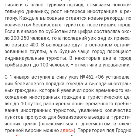
тив­ный в плане ту­риз­ма пе­ри­од, от­ме­ча­ем по­ло­жи­
тель­ную ди­на­ми­ку, рост ин­те­ре­са ино­стран­цев к ре­
ги­о­ну. Каж­дые вы­ход­ные ста­вят­ся но­вые ре­кор­ды по
ко­ли­че­ству без­ви­зо­вых ту­ри­стов, по­се­тив­ших го­род.
Ес­ли в ян­ва­ре по суб­бо­там эта циф­ра со­став­ля­ла око­
ло 200-250 че­ло­век, то в по­след­ний уик-энд их при­е­ха­
ло свы­ше 400. В вы­ход­ные едут в ос­нов­ном ор­га­ни­
зо­ван­ные груп­пы, а в буд­ние ча­ще го­род по­се­ща­ют
ин­ди­ви­ду­аль­ные ту­ри­сты. В неко­то­рые дни в го­род
при­бы­ва­ют до 100 че­ло­век, – от­ме­ти­ли в управ­ле­нии.
С 1 ян­ва­ря всту­пил в си­лу указ №462 «Об уста­нов­ле­
нии без­ви­зо­во­го по­ряд­ка въез­да и вы­ез­да ино­стран­
ных граж­дан», ко­то­рый уве­ли­чил срок вре­мен­но­го на­
хож­де­ния ино­стран­ных граж­дан в ту­ри­сти­че­ских це­
лях до 10 су­ток, рас­ши­ре­ны зо­ны вре­мен­но­го пре­бы­
ва­ния ино­стран­ных ту­ри­стов, уве­ли­че­но ко­ли­че­ство
пунк­тов про­пус­ка для без­ви­зо­во­го въез­да в ту­ри­сти­
че­ских це­лях (озна­ко­мить­ся с до­ку­мен­том в элек­
трон­ной вер­сии мож­но
здесь
). Тер­ри­то­рия под Грод­но