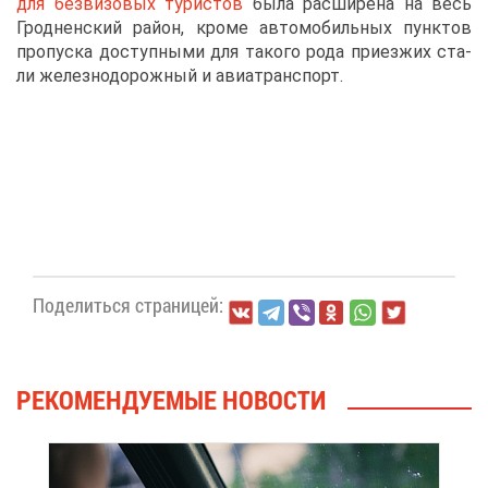
для без­ви­зо­вых ту­ри­стов
бы­ла рас­ши­ре­на на весь
Грод­нен­ский рай­он, кро­ме ав­то­мо­биль­ных пунк­тов
про­пус­ка до­ступ­ны­ми для та­ко­го ро­да при­ез­жих ста­
ли же­лез­но­до­рож­ный и авиа­транс­порт.
По­де­лить­ся стра­ни­цей:
РЕ­КО­МЕН­ДУ­Е­МЫЕ НО­ВО­СТИ