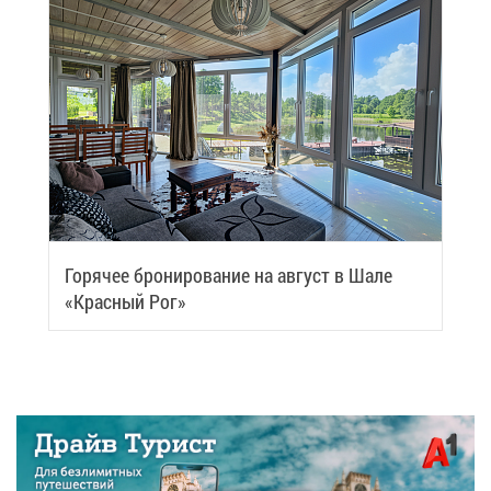
Го­ря­чее бро­ни­ро­ва­ние на ав­густ в Ша­ле
«Крас­ный Рог»