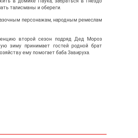
жить в домике Паука, забраться в Гнездо
ать талисманы и обереги.
сказочным персонажам, народным ремеслам
иденцию второй сезон подряд Дед Мороз
ую зиму принимает гостей родной брат
озяйству ему помогает баба Завируха.