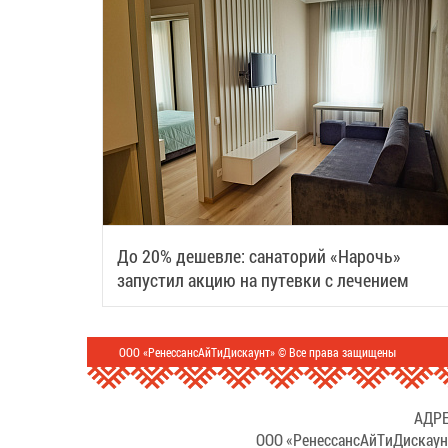
До 20% дешевле: санаторий «Нарочь»
запустил акцию на путевки с лечением
ООО «РенессансАйТиДискаунт» © Все права защищены
АДРЕ
ООО «РенессансАйТиДискаун