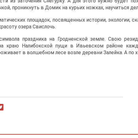
ти из заточения Снегурку. А для этого нужно будет по
кой, проникнуть в Домик на курьих ножках, научиться дел
ематических площадок, посвященных истории, экологии, 
расоту озера Свислочь.
 символа праздника на Гродненской земле. Свою рез
 на краю Налибокской пущи в Ивьевском районе кажд
роживает в волшебном лесе возле деревни Залейка. А по х