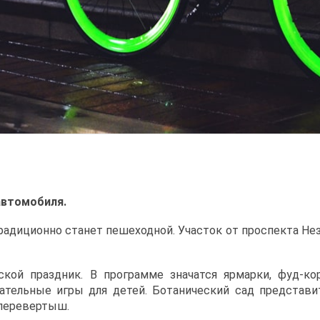
автомобиля.
традиционно станет пешеходной. Участок от проспекта Н
ской праздник. В программе значатся ярмарки, фуд-кор
вательные игры для детей. Ботанический сад представ
-перевертыш.