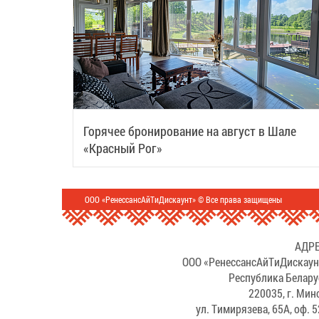
Горячее бронирование на август в Шале
«Красный Рог»
ООО «РенессансАйТиДискаунт» © Все права защищены
АДРЕ
ООО «РенессансАйТиДискаун
Республика Белару
220035, г. Мин
ул. Тимирязева, 65А, оф. 