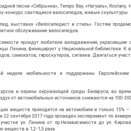
адной песни «Сябрынка», Tempo Bay, «Нагуаль», Rostany,
у-конкурс светящихся велосипедов, живые скульптуры.
пед, выставка «Велосипедист и стиль». Гостям проде
латное обслуживание велосипедов.
исимости проедут любители велодвижения, украсившие 
лицы Ленина, финиширует у Национальной библиотеки. К
рдов, самокатов, гироскутеров, сигвеев. Двигаться учас
ой неделе мобильности и поддержаны Европейским
урсов и охраны окружающей среды Беларуси, во врем
дух от автомобильных источников снижаются на 100-200
щих веществ приходится на автомобили и только 15% –
е 22 сентября 2017 года проведён эксперимент по изме
частке ул. Ленина от пр.Независимости до ул. Кирова
веществ в 1,2-1,5 раза.