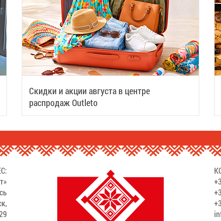
Скидки и акции августа в центре
распродаж Outleto
С:
К
т»
+3
сь
+3
ск,
+3
529
in