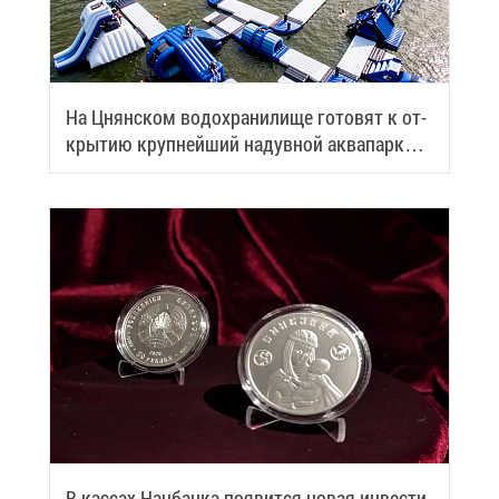
На Цнян­ском во­до­хра­ни­ли­ще го­то­вят к от­
кры­тию круп­ней­ший на­дув­ной ак­ва­парк
Бе­ла­ру­си
В кас­сах Нац­бан­ка по­явит­ся но­вая ин­ве­сти­