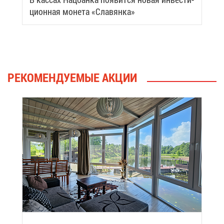
ци­он­ная мо­не­та «Сла­вян­ка»
РЕ­КО­МЕН­ДУ­Е­МЫЕ АК­ЦИИ