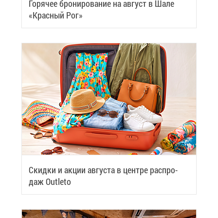
Го­ря­чее бро­ни­ро­ва­ние на ав­густ в Ша­ле
«Крас­ный Рог»
Скид­ки и ак­ции ав­гу­ста в цен­тре рас­про­
даж Outleto