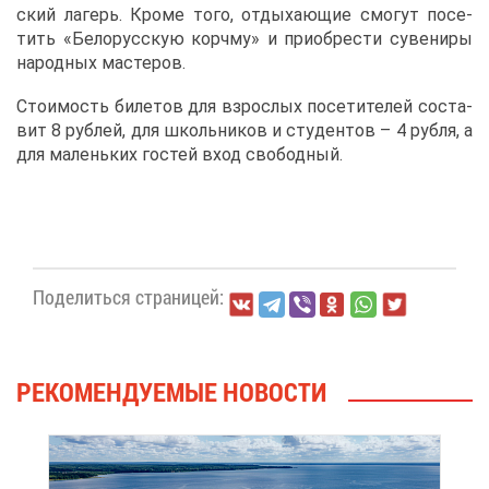
ский ла­герь. Кро­ме то­го, от­ды­ха­ю­щие смо­гут по­се­
тить «Бе­ло­рус­скую корч­му» и при­об­ре­сти су­ве­ни­ры
на­род­ных ма­сте­ров.
Сто­и­мость би­ле­тов для взрос­лых по­се­ти­те­лей со­ста­
вит 8 руб­лей, для школь­ни­ков и сту­ден­тов – 4 руб­ля, а
для ма­лень­ких го­стей вход сво­бод­ный.
По­де­лить­ся стра­ни­цей:
РЕ­КО­МЕН­ДУ­Е­МЫЕ НО­ВО­СТИ