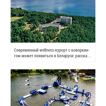
Со­вре­мен­ный wellness-ку­рорт с ко­вор­кин­
гом мо­жет по­явить­ся в Бе­ла­ру­си: рас­ска­
зы­ва­ем по­дроб­но­сти