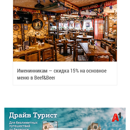
Име­нин­ни­кам — скид­ка 15% на ос­нов­ное
ме­ню в Beef&Beer