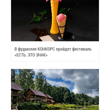
В фуд­мол­ле КОН­КОРС прой­дет фе­сти­валь
«ЕСТЬ. ЭТО ЗНАК»