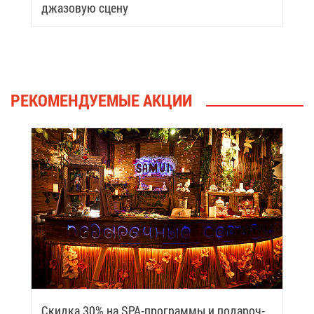
джа­зо­вую сце­ну
РЕ­КО­МЕН­ДУ­Е­МЫЕ АК­ЦИИ
Скид­ка 30% на SPA-про­грам­мы и по­да­роч­