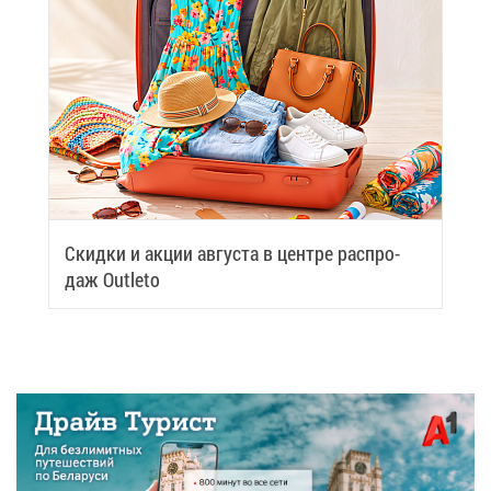
Скид­ки и ак­ции ав­гу­ста в цен­тре рас­про­
даж Outleto