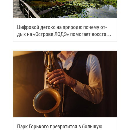
Циф­ро­вой де­токс на при­ро­де: по­че­му от­
дых на «Ост­ро­ве ЛОДЭ» по­мо­га­ет вос­ста­но­
вить си­лы
Парк Горь­ко­го пре­вра­тит­ся в боль­шую