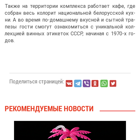
Та­к­же на тер­ри­то­рии ком­плек­са ра­бо­та­ет ка­фе, где
со­бран весь ко­ло­рит на­ци­о­наль­ной бе­ло­рус­ской кух­
ни. А во вре­мя по-до­маш­не­му вкус­ной и сыт­ной тра­
пезы го­сти смо­гут озна­ко­мить­ся с уни­каль­ной кол­
лек­ци­ей вин­ных эти­ке­ток СССР, на­чи­ная с 1970-х го­
дов.
По­де­лить­ся стра­ни­цей:
РЕ­КО­МЕН­ДУ­Е­МЫЕ НО­ВО­СТИ