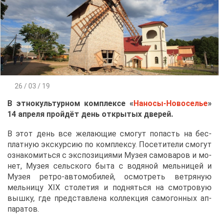
26 / 03 / 19
В эт­но­куль­тур­ном ком­плек­се «
На­но­сы-Но­во­се­лье
»
14 ап­ре­ля прой­дёт день от­кры­тых две­рей.
В этот день все же­ла­ю­щие смо­гут по­пасть на бес­
плат­ную экс­кур­сию по ком­плек­су. По­се­ти­те­ли смо­гут
озна­ко­мить­ся с экс­по­зи­ци­я­ми Му­зея са­мо­ва­ров и мо­
нет, Му­зея сель­ско­го бы­та с во­дя­ной мель­ни­цей и
Му­зея ре­тро-ав­то­мо­би­лей, осмот­реть вет­ря­ную
мель­ни­цу XIX сто­ле­тия и под­нять­ся на смот­ро­вую
выш­ку, где пред­став­ле­на кол­лек­ция са­мо­гон­ных ап­
па­ра­тов.