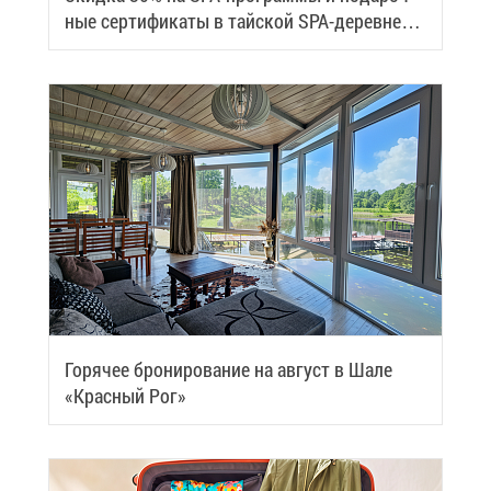
ные сер­ти­фи­ка­ты в тай­ской SPA-де­ревне
Samui
Го­ря­чее бро­ни­ро­ва­ние на ав­густ в Ша­ле
«Крас­ный Рог»