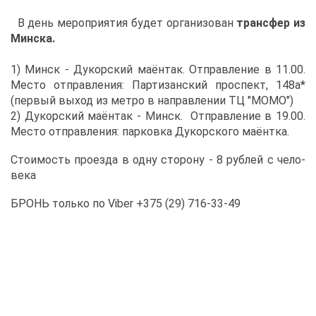
В день ме­ро­при­я­тия бу­дет ор­га­ни­зо­ван
транс­фер из
Мин­ска.
1) Минск - Ду­кор­ский ма­ён­так. От­прав­ле­ние в 11.00.
Ме­сто от­прав­ле­ния: Пар­ти­зан­ский про­спект, 148а*
(пер­вый вы­ход из мет­ро в на­прав­ле­нии ТЦ "МО­МО")
2) Ду­кор­ский ма­ён­так - Минск. От­прав­ле­ние в 19.00.
Ме­сто от­прав­ле­ния: пар­ков­ка Ду­кор­ско­го ма­ёнт­ка.
Сто­и­мость про­ез­да в од­ну сто­ро­ну - 8 руб­лей с че­ло­
ве­ка
БРОНЬ толь­ко по Viber +375 (29) 716-33-49