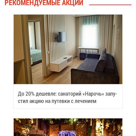
РЕ­КО­МЕН­ДУ­Е­МЫЕ АК­ЦИИ
До 20% де­шев­ле: са­на­то­рий «На­рочь» за­пу­
стил ак­цию на пу­тев­ки с ле­че­ни­ем