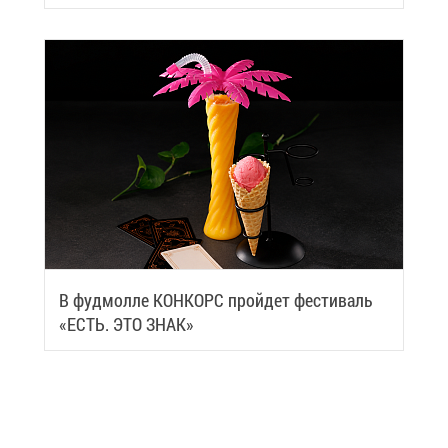
че­ский центр
В фуд­мол­ле КОН­КОРС прой­дет фе­сти­валь
«ЕСТЬ. ЭТО ЗНАК»