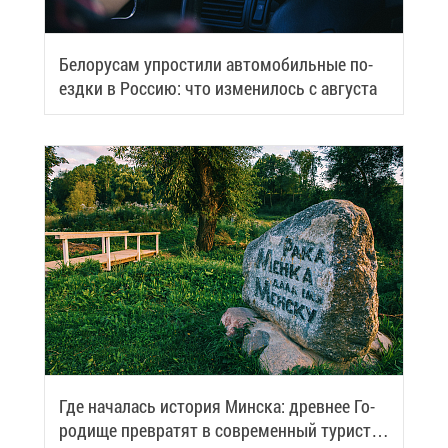
Бе­ло­ру­сам упро­сти­ли ав­то­мо­биль­ные по­
езд­ки в Рос­сию: что из­ме­ни­лось с ав­гу­ста
Где на­ча­лась ис­то­рия Мин­ска: древ­нее Го­
ро­ди­ще пре­вра­тят в со­вре­мен­ный ту­ри­сти­