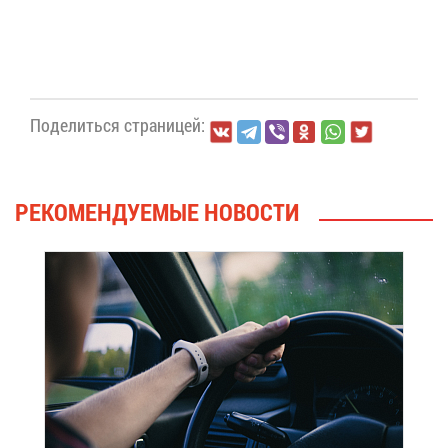
По­де­лить­ся стра­ни­цей:
РЕ­КО­МЕН­ДУ­Е­МЫЕ НО­ВО­СТИ