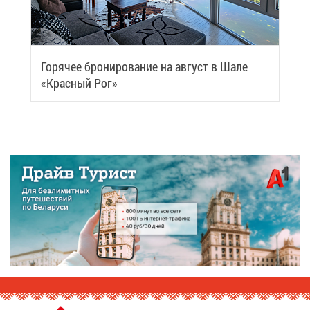
Го­ря­чее бро­ни­ро­ва­ние на ав­густ в Ша­ле
«Крас­ный Рог»