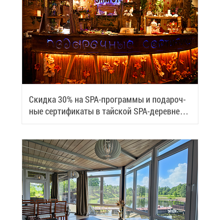
Скид­ка 30% на SPA-про­грам­мы и по­да­роч­
ные сер­ти­фи­ка­ты в тай­ской SPA-де­ревне
Samui