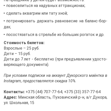
по­ве­се­лить­ся на на­дув­ных ат­трак­ци­о­нах;
сде­лать ак­ва­грим или та­ту хной;
по­тре­ни­ро­вать дер­жать рав­но­ве­сие на ба­ланс-бор­
дах;
по­со­стя­зать­ся в стрель­бе из боль­ших ро­га­ток и др.
Сто­и­мость би­ле­тов:
Взрос­лые – 25 руб.
Де­ти – 15 руб.
Де­ти до 7 лет - бес­плат­но (при предъ­яв­ле­нии удо­сто­
ве­ря­ю­ще­го до­ку­мен­та).
При усло­вии под­пис­ки на ак­ка­унт Ду­кор­ско­го ма­ёнт­ка в
Instagram, предо­став­ля­ет­ся скид­ка 10%.
Кон­так­ты:
+375 (44) 707-77-64; +375 (33) 357-77-64
Ад­рес:
Мин­ская об­ласть, Пу­хо­вич­ский р-н, а/г Ду­ко­ра,
ул. Школь­ная, 15