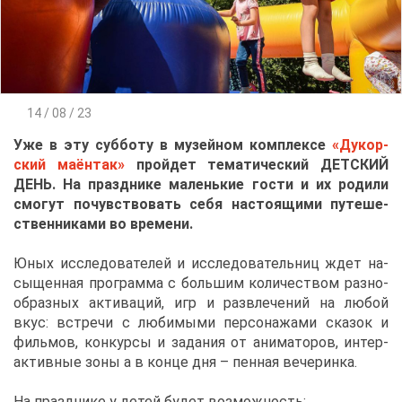
14 / 08 / 23
Уже в эту суб­бо­ту в му­зей­ном ком­плек­се
«Ду­кор­
ский ма­ён­так»
прой­дет те­ма­ти­че­ский ДЕТ­СКИЙ
ДЕНЬ. На празд­ни­ке ма­лень­кие го­сти и их ро­ди­ли
смо­гут по­чув­ство­вать се­бя на­сто­я­щи­ми пу­те­ше­
ствен­ни­ка­ми во вре­ме­ни.
Юных ис­сле­до­ва­те­лей и ис­сле­до­ва­тель­ниц ждет на­
сы­щен­ная про­грам­ма с боль­шим ко­ли­че­ством раз­но­
об­раз­ных ак­ти­ва­ций, игр и раз­вле­че­ний на лю­бой
вкус: встре­чи с лю­би­мы­ми пер­со­на­жа­ми ска­зок и
филь­мов, кон­кур­сы и за­да­ния от ани­ма­то­ров, ин­тер­
ак­тив­ные зо­ны а в кон­це дня – пен­ная ве­че­рин­ка.
На празд­ни­ке у де­тей бу­дет воз­мож­ность: