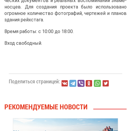
че­ских до­ку­мен­тов и ре­аль­ных вос­по­ми­на­ний зна­ме­
нос­цев. Для со­зда­ния про­ек­та бы­ло ис­поль­зо­ва­но
огром­ное ко­ли­че­ство фо­то­гра­фий, чер­те­жей и пла­нов
зда­ния рейхс­та­га.
Вре­мя ра­бо­ты: с 10:00 до 18:00.
Вход сво­бод­ный.
По­де­лить­ся стра­ни­цей:
РЕ­КО­МЕН­ДУ­Е­МЫЕ НО­ВО­СТИ