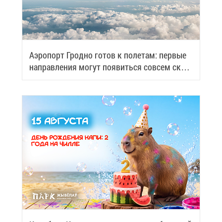
Аэро­порт Грод­но го­тов к по­ле­там: пер­вые
на­прав­ле­ния мо­гут по­явить­ся со­всем ско­
ро