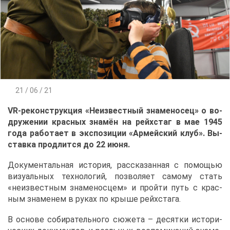
21 / 06 / 21
VR-ре­кон­струк­ция «Неиз­вест­ный зна­ме­но­сец» о во­
дру­же­нии крас­ных зна­мён на рейхс­таг в мае 1945
го­да ра­бо­та­ет в экс­по­зи­ции «Ар­мей­ский клуб». Вы­
став­ка про­длит­ся до 22 июня.
До­ку­мен­таль­ная ис­то­рия, рас­ска­зан­ная с по­мо­щью
ви­зу­аль­ных тех­но­ло­гий, поз­во­ля­ет са­мо­му стать
«неиз­вест­ным зна­ме­нос­цем» и прой­ти путь с крас­
ным зна­ме­нем в ру­ках по кры­ше рейхс­та­га.
В ос­но­ве со­би­ра­тель­но­го сю­же­та – де­сят­ки ис­то­ри­