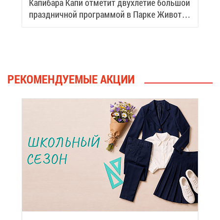
Ка­пи­ба­ра Ка­пи от­ме­тит двух­ле­тие боль­шой
празд­нич­ной про­грам­мой в Пар­ке Жи­вот­
ных
РЕ­КО­МЕН­ДУ­Е­МЫЕ АК­ЦИИ