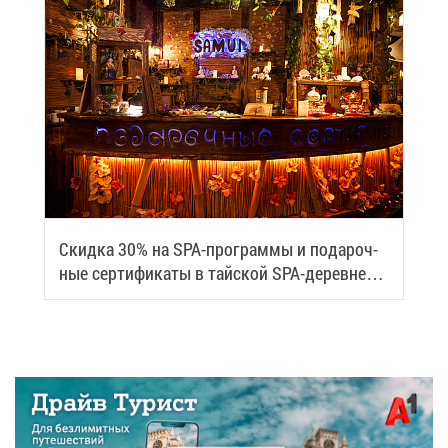
Скид­ка 30% на SPA-про­грам­мы и по­да­роч­
ные сер­ти­фи­ка­ты в тай­ской SPA-де­ревне
Samui