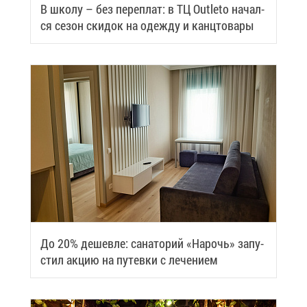
В шко­лу – без пе­ре­плат: в ТЦ Outleto на­чал­
ся се­зон ски­док на одеж­ду и канц­то­ва­ры
До 20% де­шев­ле: са­на­то­рий «На­рочь» за­пу­
стил ак­цию на пу­тев­ки с ле­че­ни­ем