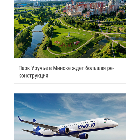
Парк Уру­чье в Мин­ске ждет боль­шая ре­
кон­струк­ция