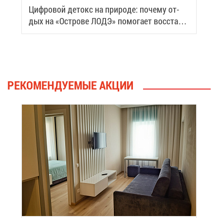
Циф­ро­вой де­токс на при­ро­де: по­че­му от­
дых на «Ост­ро­ве ЛОДЭ» по­мо­га­ет вос­ста­но­
вить си­лы
РЕ­КО­МЕН­ДУ­Е­МЫЕ АК­ЦИИ