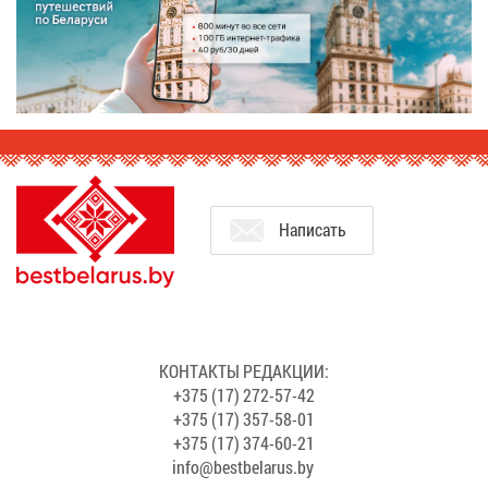
На­пи­сать
КОН­ТАК­ТЫ РЕ­ДАК­ЦИИ:
+375 (17) 272-57-42
+375 (17) 357-58-01
+375 (17) 374-60-21
info@​bes​tbel​arus.​by