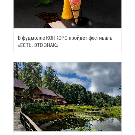
В фуд­мол­ле КОН­КОРС прой­дет фе­сти­валь
«ЕСТЬ. ЭТО ЗНАК»