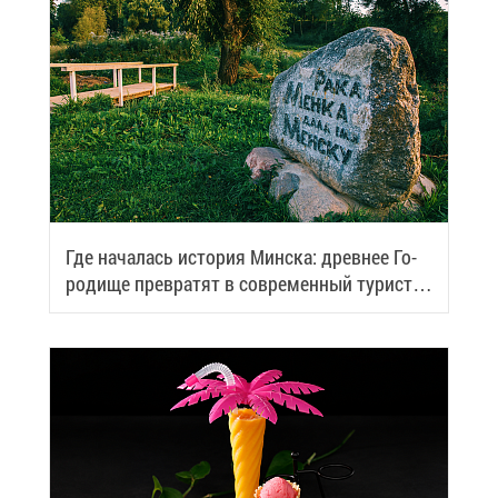
Где на­ча­лась ис­то­рия Мин­ска: древ­нее Го­
ро­ди­ще пре­вра­тят в со­вре­мен­ный ту­ри­сти­
че­ский центр