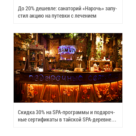
До 20% де­шев­ле: са­на­то­рий «На­рочь» за­пу­
стил ак­цию на пу­тев­ки с ле­че­ни­ем
Скид­ка 30% на SPA-про­грам­мы и по­да­роч­
ные сер­ти­фи­ка­ты в тай­ской SPA-де­ревне
Samui