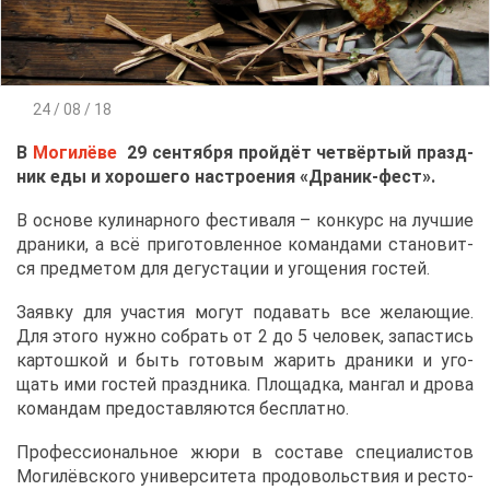
24 / 08 / 18
В
Мо­ги­лё­ве
29 сен­тяб­ря прой­дёт чет­вёр­тый празд­
ник еды и хо­ро­ше­го на­стро­е­ния «Дра­ник-фест».
В ос­но­ве ку­ли­нар­но­го фе­сти­ва­ля – кон­курс на луч­шие
дра­ни­ки, а всё при­го­тов­лен­ное ко­ман­да­ми ста­но­вит­
ся пред­ме­том для де­гу­ста­ции и уго­ще­ния го­стей.
За­яв­ку для уча­стия мо­гут по­да­вать все же­ла­ю­щие.
Для это­го нуж­но со­брать от 2 до 5 че­ло­век, за­па­стись
кар­тош­кой и быть го­то­вым жа­рить дра­ни­ки и уго­
щать ими го­стей празд­ни­ка. Пло­щад­ка, ман­гал и дро­ва
ко­ман­дам предо­став­ля­ют­ся бес­плат­но.
Про­фес­си­о­наль­ное жю­ри в со­ста­ве спе­ци­а­ли­стов
Мо­ги­лёв­ско­го уни­вер­си­те­та про­до­воль­ствия и ре­сто­