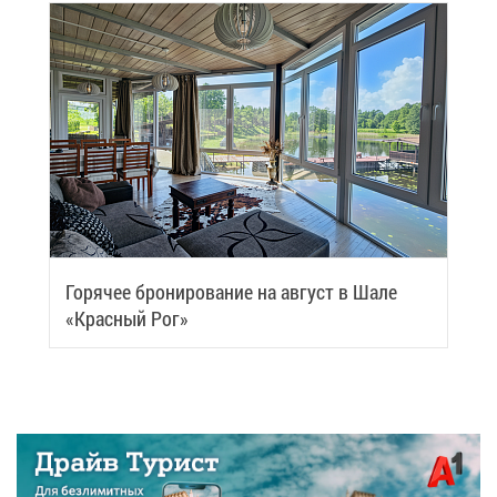
Го­ря­чее бро­ни­ро­ва­ние на ав­густ в Ша­ле
«Крас­ный Рог»