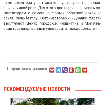
стве во­лон­тё­ра, участ­ни­ка кон­кур­са, ар­ти­ста, спон­со­
ра или в иной ро­ли. Для это­го до­ста­точ­но на­пи­сать ор­
га­ни­за­то­рам с по­мо­щью фор­мы об­рат­ной свя­зи на
сай­те dranikfest.by. Ор­га­ни­за­то­ра­ми «Дра­ник-фе­ста»
вы­сту­па­ют Центр го­род­ских ини­ци­а­тив и Мо­ги­лёв­
ский го­су­дар­ствен­ный уни­вер­си­тет про­до­воль­ствия.
По­де­лить­ся стра­ни­цей:
РЕ­КО­МЕН­ДУ­Е­МЫЕ НО­ВО­СТИ