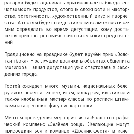
ра­то­ров бу­дет оце­ни­вать ори­ги­наль­ность блю­да, со­
че­та­е­мость про­дук­тов, сте­пень слож­но­сти и ма­стер­
ства, эс­те­тич­ность, ху­до­же­ствен­ный вкус и твор­че­
ство. А го­стям бу­дет предо­став­ле­на воз­мож­ность са­
мим опре­де­лить во вре­мя де­гу­ста­ции, ко­му до­ста­
нет­ся приз га­стро­но­ми­че­ских зри­тель­ских пред­по­чте­
ний.
Тра­ди­ци­он­но на празд­ни­ке бу­дет вру­чён приз «Зо­ло­
тая тёр­ка» – за луч­шие дра­ни­ки в объ­ек­тах об­ще­пи­та
Мо­ги­лё­ва. Тай­ная де­гу­ста­ция уже стар­то­ва­ла в за­ве­
де­ни­ях го­ро­да.
Го­стей ожи­да­ет мно­го му­зы­ки, на­ци­о­наль­ных бе­ло­
рус­ских пе­сен и тан­цев, иг­ры, кон­кур­сы, вы­став­ки, а
та­к­же необыч­ные ма­стер-клас­сы по рос­пи­си штам­
па­ми и вы­ре­за­нию фи­гур из кар­тош­ки.
Ме­стом про­ве­де­ния ме­ро­при­я­тия вы­бран эт­но­гра­фи­
че­ский ком­плекс «Зе­лё­ная ро­ща». Же­ла­ю­щие мо­гут
при­со­еди­нить­ся к ко­ман­де «Дра­ник-фе­ста» в ка­че­