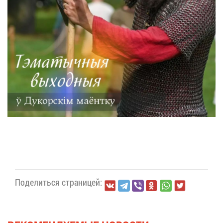
По­де­лить­ся стра­ни­цей: