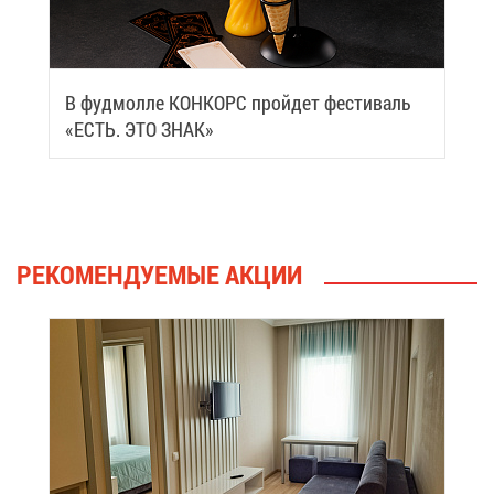
В фуд­мол­ле КОН­КОРС прой­дет фе­сти­валь
«ЕСТЬ. ЭТО ЗНАК»
РЕ­КО­МЕН­ДУ­Е­МЫЕ АК­ЦИИ