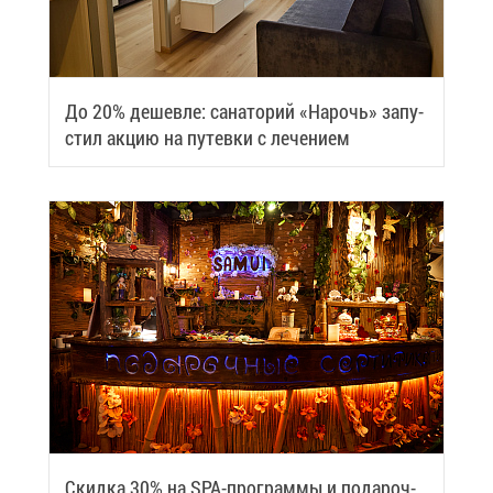
До 20% де­шев­ле: са­на­то­рий «На­рочь» за­пу­
стил ак­цию на пу­тев­ки с ле­че­ни­ем
Скид­ка 30% на SPA-про­грам­мы и по­да­роч­