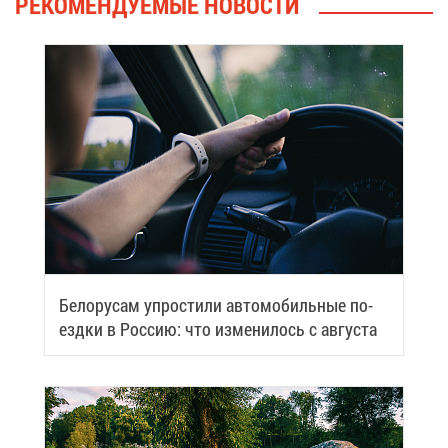
РЕ­КО­МЕН­ДУ­Е­МЫЕ НО­ВО­СТИ
Бе­ло­ру­сам упро­сти­ли ав­то­мо­биль­ные по­
езд­ки в Рос­сию: что из­ме­ни­лось с ав­гу­ста