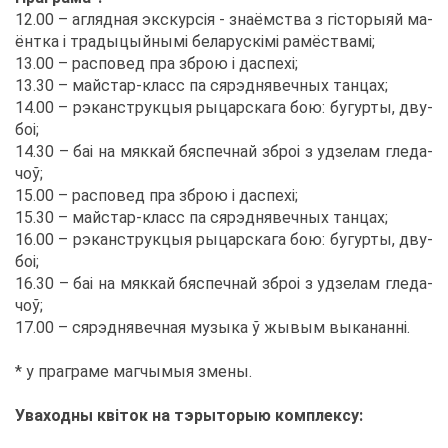
12.00 – агляд­ная экс­курсія - зна­ём­ства з гісто­ры­яй ма­
ёнт­ка і тра­ды­цый­нымі бе­ла­рускімі ра­мё­ствамі;
13.00 – рас­по­вед пра зброю і даспехі;
13.30 – май­стар-класс па сяр­эд­нявеч­ных тан­цах;
14.00 – рэ­кан­струк­цыя ры­цар­ска­га бою: бу­гур­ты, дву­
боі;
14.30 – баі на мяк­кай бяс­печ­най зброі з удзе­лам гле­да­
чоў;
15.00 – рас­по­вед пра зброю і даспехі;
15.30 – май­стар-класс па сяр­эд­нявеч­ных тан­цах;
16.00 – рэ­кан­струк­цыя ры­цар­ска­га бою: бу­гур­ты, дву­
боі;
16.30 – баі на мяк­кай бяс­печ­най зброі з удзе­лам гле­да­
чоў;
17.00 – сяр­эд­нявеч­ная му­зы­ка ў жы­вым вы­ка­нанні.
* у пра­гра­ме маг­чы­мыя зме­ны.
Ува­х­од­ны квіток на тэ­ры­то­рыю ком­плек­су: