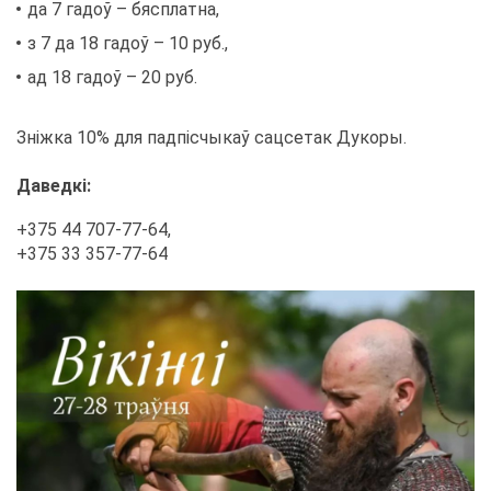
да 7 га­доў – бяс­плат­на,
з 7 да 18 га­доў – 10 руб.,
ад 18 га­доў – 20 руб.
Зніжка 10% для падпісчы­каў сац­се­так Ду­ко­ры.
Да­ведкі:
+375 44 707-77-64,
+375 33 357-77-64