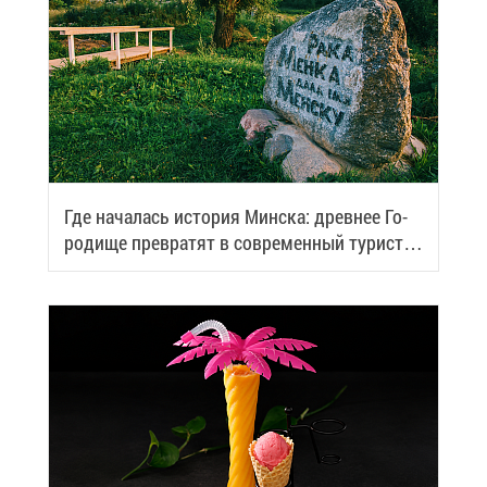
Где на­ча­лась ис­то­рия Мин­ска: древ­нее Го­
ро­ди­ще пре­вра­тят в со­вре­мен­ный ту­ри­сти­
че­ский центр