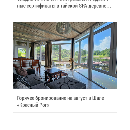
ные сер­ти­фи­ка­ты в тай­ской SPA-де­ревне
Samui
Го­ря­чее бро­ни­ро­ва­ние на ав­густ в Ша­ле
«Крас­ный Рог»