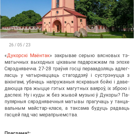
26 / 05 / 23
«
Ду­корскі Ма­ён­так
» за­кры­вае се­рыю вяс­но­вых тэ­
ма­тыч­ных вы­ход­ных ціка­вым па­да­рож­жам па эпо­хе
Сяр­эд­нявеч­ча. 27-28 траўня госці пе­раа­а­до­ля­ць ад­лег­
лас­ць у ча­тыр­нац­ца­ць ста­годдзяў і су­стр­энуц­ца з
вікінгамі, уба­ча­ць на­пру­жа­ныя яс­кра­выя бойкі і да­ве­
да­юц­ца пра жыц­це гэтых ма­гут­ных ва­я­роў, іх зброю і
даспехі. Ну і ку­ды ж без жы­вой му­зыкі ў Ду­ко­ры? Па­
пу­ляр­ныя сяр­эд­нявеч­ныя ма­ты­вы пра­гу­ча­ць у тан­ца­
валь­ным май­стар-кла­се, а так­са­ма бу­ду­ць ра­д­ва­ць
гас­цей пад час ме­ра­пры­ем­ства.
Пра­гра­ма*: