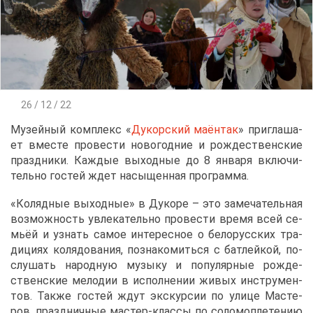
26 / 12 / 22
Му­зей­ный ком­плекс «
Ду­кор­ский ма­ён­так
» при­гла­ша­
ет вме­сте про­ве­сти но­во­год­ние и рож­де­ствен­ские
празд­ни­ки. Каж­дые вы­ход­ные до 8 ян­ва­ря вклю­чи­
тель­но го­стей ждет на­сы­щен­ная про­грам­ма.
«Ко­ляд­ные вы­ход­ные» в Ду­ко­ре – это за­ме­ча­тель­ная
воз­мож­ность увле­ка­тель­но про­ве­сти вре­мя всей се­
мьёй и узнать са­мое ин­те­рес­ное о бе­ло­рус­ских тра­
ди­ци­ях ко­ля­до­ва­ния, по­зна­ко­мить­ся с бат­лей­кой, по­
слу­шать на­род­ную му­зы­ку и по­пу­ляр­ные рож­де­
ствен­ские ме­ло­дии в ис­пол­не­нии жи­вых ин­стру­мен­
тов. Та­к­же го­стей ждут экс­кур­сии по ули­це Ма­сте­
ров, празд­нич­ные ма­стер-клас­сы по со­ло­мо­пле­те­нию