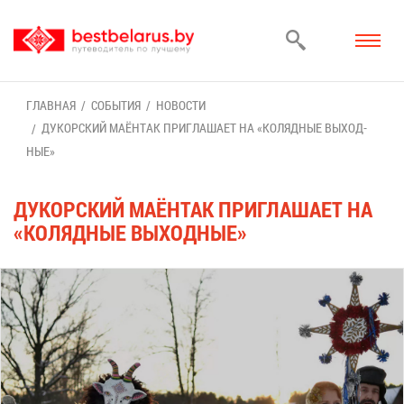
ГЛАВ­НАЯ
СО­БЫ­ТИЯ
НО­ВО­СТИ
ДУ­КОР­СКИЙ МА­ЁН­ТАК ПРИ­ГЛА­ША­ЕТ НА «КО­ЛЯД­НЫЕ ВЫ­ХОД­
НЫЕ»
ДУ­КОР­СКИЙ МА­ЁН­ТАК ПРИ­ГЛА­ША­ЕТ НА
«КО­ЛЯД­НЫЕ ВЫ­ХОД­НЫЕ»