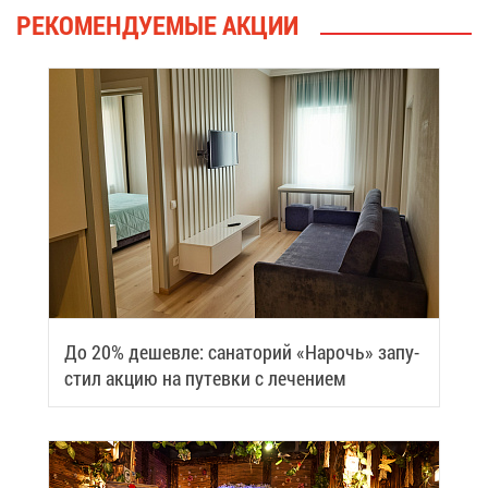
РЕ­КО­МЕН­ДУ­Е­МЫЕ АК­ЦИИ
До 20% де­шев­ле: са­на­то­рий «На­рочь» за­пу­
стил ак­цию на пу­тев­ки с ле­че­ни­ем