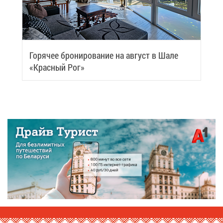
Го­ря­чее бро­ни­ро­ва­ние на ав­густ в Ша­ле
«Крас­ный Рог»