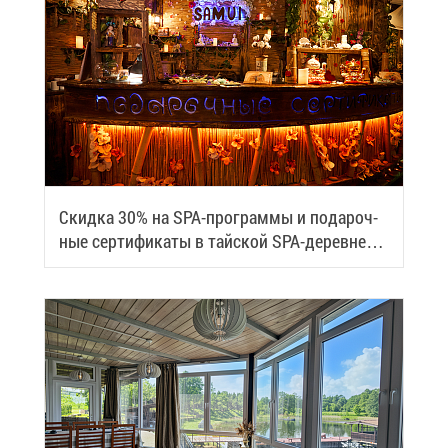
Скид­ка 30% на SPA-про­грам­мы и по­да­роч­
ные сер­ти­фи­ка­ты в тай­ской SPA-де­ревне
Samui