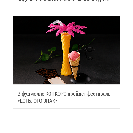
че­ский центр
В фуд­мол­ле КОН­КОРС прой­дет фе­сти­валь
«ЕСТЬ. ЭТО ЗНАК»