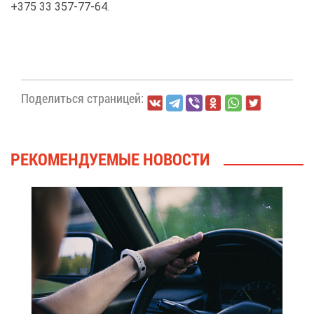
+375 33 357-77-64.
По­де­лить­ся стра­ни­цей:
РЕ­КО­МЕН­ДУ­Е­МЫЕ НО­ВО­СТИ