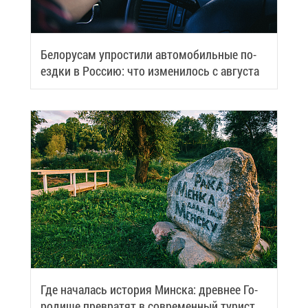
Бе­ло­ру­сам упро­сти­ли ав­то­мо­биль­ные по­
езд­ки в Рос­сию: что из­ме­ни­лось с ав­гу­ста
Где на­ча­лась ис­то­рия Мин­ска: древ­нее Го­
ро­ди­ще пре­вра­тят в со­вре­мен­ный ту­ри­сти­