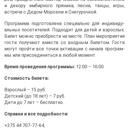
и де­ко­ру им­бир­но­го пря­ни­ка, пес­ни, тан­цы, иг­ры,
встре­ча с Де­дом Мо­ро­зом и Сне­гу­роч­кой.
Про­грам­ма под­го­тов­ле­на спе­ци­аль­но для ин­ди­ви­ду­
аль­ных по­се­ти­те­лей. Под­хо­дит для де­тей и взрос­лых.
Би­лет мож­но при­об­ре­сти на ме­сте. План ме­ро­при­я­тия
го­сти по­лу­ча­ют вме­сте со вход­ным би­ле­том. Го­сти
мо­гут прой­ти все точ­ки ак­ти­ва­ции с на­ча­ла про­грам­
мы или при­со­еди­нить­ся в лю­бой мо­мент.
Вре­мя про­ве­де­ния про­грам­мы:
12:00 – 16:00.
Сто­и­мость би­ле­та:
Взрос­лый – 15 руб.
Дет­ский (до 18 лет) – 7 руб.
Де­ти до 7 лет – бес­плат­но.
Справ­ки и все по­дроб­но­сти:
+375 44 707-77-64,