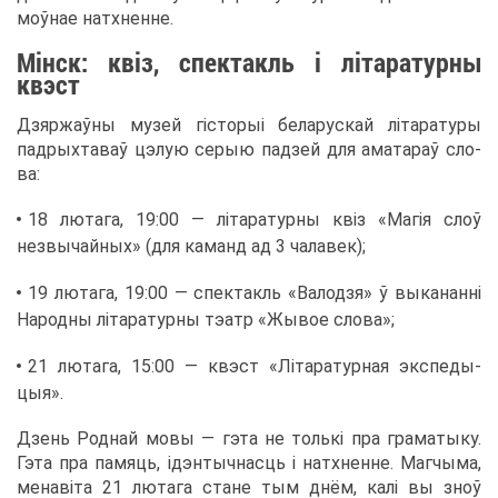
моўнае на­тх­ненне.
Мінск: квіз, спек­такль і літа­ра­тур­ны
квэст
Дзяр­жаўны му­зей гісто­рыі бе­ла­рус­кай літа­ра­ту­ры
пад­рых­та­ваў цэ­лую се­рыю пад­зей для ама­та­раў сло­
ва:
18 лю­та­га, 19:00 — літа­ра­тур­ны квіз «Магія слоў
незвы­чай­ных» (для ка­манд ад 3 ча­ла­век);
19 лю­та­га, 19:00 — спек­такль «Ва­лод­зя» ў вы­ка­нанні
На­род­ны літа­ра­тур­ны тэатр «Жы­вое сло­ва»;
21 лю­та­га, 15:00 — квэст «Літа­ра­тур­ная экс­пе­ды­
цыя».
Дзень Род­най мо­вы — гэта не толькі пра гра­ма­ты­ку.
Гэта пра па­мя­ць, ідэн­тыч­на­сць і на­тх­ненне. Маг­чы­ма,
ме­навіта 21 лю­та­га стане тым днём, калі вы зноў