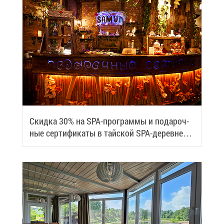
Скид­ка 30% на SPA-про­грам­мы и по­да­роч­
ные сер­ти­фи­ка­ты в тай­ской SPA-де­ревне
Samui