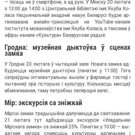
— піса­ць не ў смарт­фоне, а ад рукі. У Мінску 20 лю­та­га
з 13:00 да 14:00 з Цэн­траль­най бібліят­экі імя Яку­ба Ко­
ла­са На­цы­я­наль­най ака­д­эміі навук Бе­ла­русі буд­зе ар­
ганіза­ва­на ан­лайн-транс­ля­цыя на YouTube-ка­на­ле
Інсты­ту­та мо­ваз­наўства імя Яку­ба Ко­ла­са, а так­са­ма ў
эфіры ка­на­ла «Куль­ту­ра» Бе­ла­рус­кае ра­дыё.
Грод­на: му­зей­ная ды­ктоўка ў сце­нах
зам­ка
У Гродне 20 лю­та­га ў чы­тац­кай за­ле Но­ва­га зам­ка ад­
буд­зец­ца му­зей­ная ды­ктоўка (па­ч­а­так у 11:00). Гэта
са­праўдны інт­элек­ту­аль­ны вы­клік у фар­ма­це тэ­с­таў і
пы­тан­няў пра гісто­рыю і куль­ту­ру. Коль­кас­ць мес­цаў
аб­ме­жа­ва­ная, та­му патр­эб­ны па­пяр­эдні запіс.
Мір: экс­курсія са зніжкай
Мірскі за­мак тра­ды­цый­на да­лу­ча­ец­ца да свя­тка­ван­ня.
21 лю­та­га тут ад­буд­зец­ца экс­курсія «Ула­дальнікі
Мірска­га зам­ка» са зніжкай 25%. Па­ч­а­так у 10:00 — вы­
дат­ная на­го­да су­мясціць куль­тур­ны ад­па­чы­нак і