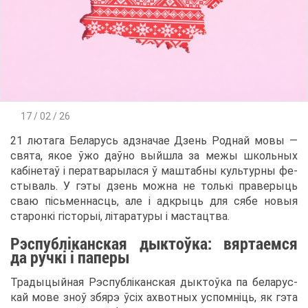
17 / 02 / 26
21 лю­та­га Бе­ла­русь ад­зна­чае Дзень Род­най мо­вы —
свя­та, якое ўжо даўно вый­ш­ла за ме­жы школь­ных
кабінетаў і пе­рат­ва­ры­ла­ся ў ма­штаб­ны куль­тур­ны фе­
сты­валь. У гэты дзень мож­на не толькі пра­ве­ры­ць
сваю пісь­мен­на­сць, але і ад­кры­ць для ся­бе но­выя
ста­ронкі гісто­рыі, літа­ра­ту­ры і ма­стацтва.
Рэс­публікан­ская ды­ктоўка: вяр­та­ем­ся
да ручкі і па­пе­ры
Тра­ды­цый­ная Рэс­публікан­ская ды­ктоўка па бе­ла­рус­
кай мо­ве зноў збярэ ўсіх ахвот­ных успомніць, як гэта