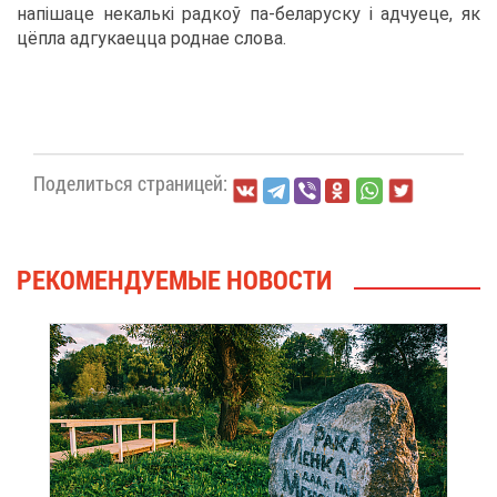
напіша­це некалькі рад­коў па-бе­ла­рус­ку і ад­чу­е­це, як
цёп­ла ад­гу­ка­ец­ца род­нае сло­ва.
По­де­лить­ся стра­ни­цей:
РЕ­КО­МЕН­ДУ­Е­МЫЕ НО­ВО­СТИ