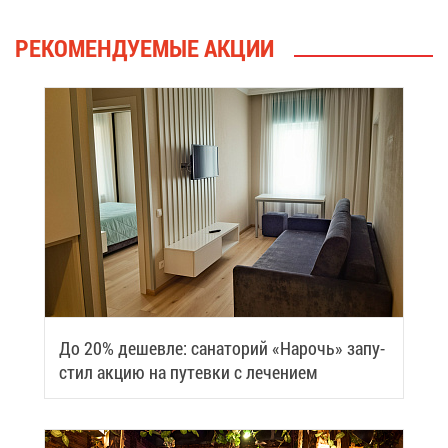
РЕ­КО­МЕН­ДУ­Е­МЫЕ АК­ЦИИ
До 20% де­шев­ле: са­на­то­рий «На­рочь» за­пу­
стил ак­цию на пу­тев­ки с ле­че­ни­ем