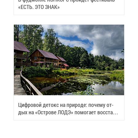
«ЕСТЬ. ЭТО ЗНАК»
Циф­ро­вой де­токс на при­ро­де: по­че­му от­
дых на «Ост­ро­ве ЛОДЭ» по­мо­га­ет вос­ста­но­
вить си­лы