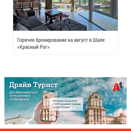
Го­ря­чее бро­ни­ро­ва­ние на ав­густ в Ша­ле
«Крас­ный Рог»