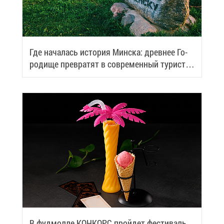
Где на­ча­лась ис­то­рия Мин­ска: древ­нее Го­
ро­ди­ще пре­вра­тят в со­вре­мен­ный ту­ри­сти­
че­ский центр
В фуд­мол­ле КОН­КОРС прой­дет фе­сти­валь