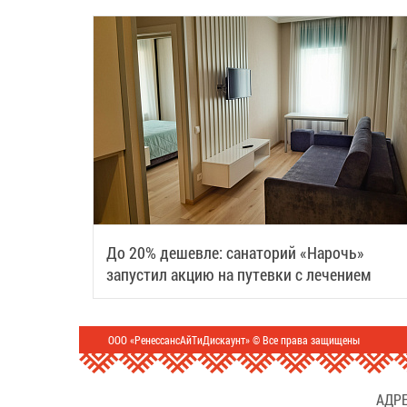
До 20% дешевле: санаторий «Нарочь»
запустил акцию на путевки с лечением
ООО «РенессансАйТиДискаунт» © Все права защищены
АДРЕ