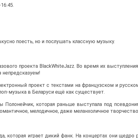
16:45.
вкусно поесть, но и послушать классную музыку.
зового проекта BlackWhiteJazz. Во время их выступлени
з непредсказуем!
 электронный проект с текстами на французском и русском
 поп-музыка в Беларуси ещё как существует.
ины Полонейчик, которая раньше выступала под псевдони
Романтичное, мелодичное, даже меланхоличное творчество
анда, которая играет дикий фанк. На концертах они щедр