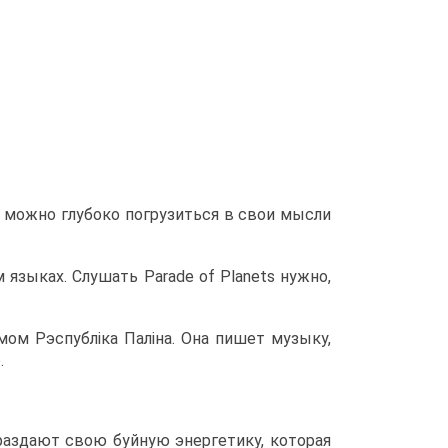
я можно глубоко погрузиться в свои мысли
 языках. Слушать Paradе of Planets нужно,
мом Рэспубліка Паліна. Она пишет музыку,
.
о раздают свою буйную энергетику, которая