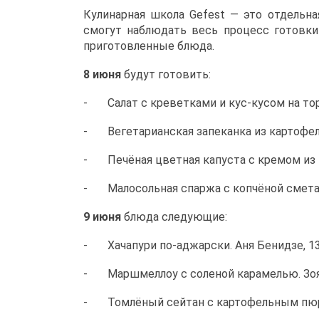
Кулинарная школа Gefest — это отдельн
смогут наблюдать весь процесс готовк
приготовленные блюда.
8 июня
будут готовить:
- Салат с креветками и кус-кусом на тор
- Вегетарианская запеканка из картофеля 
- Печёная цветная капуста с кремом из па
- Малосольная спаржа с копчёной сметано
9 июня
блюда следующие:
- Хачапури по-аджарски. Аня Бенидзе, 13:
- Маршмеллоу с соленой карамелью. Зоя 
- Томлёный сейтан с картофельным пюре 