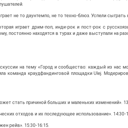
лушателей.
я играет не то даунтемпо, не то техно-блюз. Успели сыграть н
 которая играет дрим-поп, инди-рок и пост-рок с русскоя
му, постоянно находятся в турах и даже выступали на раз
скуссии на тему «Город и сообщество: каждый из нас м
ла команда краудфандинговой площадки Ulej. Модериро
может стать причиной больших и маленьких изменений». 13:
ческих отходов и их последующее использование». 14:30-1
ен рейв». 15:30-16:15.