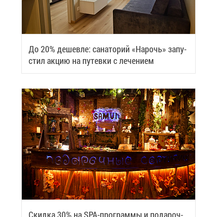
До 20% де­шев­ле: са­на­то­рий «На­рочь» за­пу­
стил ак­цию на пу­тев­ки с ле­че­ни­ем
Скид­ка 30% на SPA-про­грам­мы и по­да­роч­