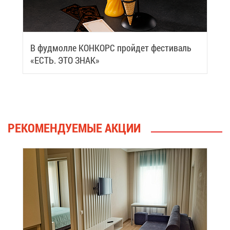
В фуд­мол­ле КОН­КОРС прой­дет фе­сти­валь
«ЕСТЬ. ЭТО ЗНАК»
РЕ­КО­МЕН­ДУ­Е­МЫЕ АК­ЦИИ