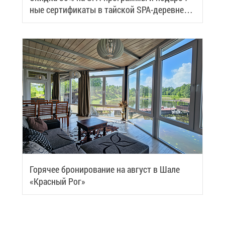
ные сер­ти­фи­ка­ты в тай­ской SPA-де­ревне
Samui
Го­ря­чее бро­ни­ро­ва­ние на ав­густ в Ша­ле
«Крас­ный Рог»