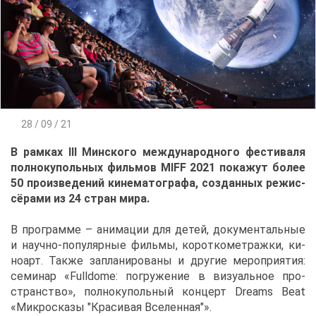
28 / 09 / 21
В рам­ках III Мин­ско­го меж­ду­на­род­но­го фе­сти­ва­ля
пол­но­ку­поль­ных филь­мов MIFF 2021 по­ка­жут бо­лее
50 про­из­ве­де­ний ки­не­ма­то­гра­фа, со­здан­ных ре­жис­
сё­ра­ми из 24 стран ми­ра.
В про­грам­ме – ани­ма­ции для де­тей, до­ку­мен­таль­ные
и на­уч­но-по­пу­ляр­ные филь­мы, ко­рот­ко­мет­раж­ки, ки­
но­арт. Та­к­же за­пла­ни­ро­ва­ны и дру­гие ме­ро­при­я­тия:
се­ми­нар «Fulldome: по­гру­же­ние в ви­зу­аль­ное про­
стран­ство», пол­но­ку­поль­ный кон­церт Dreams Beat
«Мик­ро­ска­зы "Кра­си­вая Все­лен­ная"».