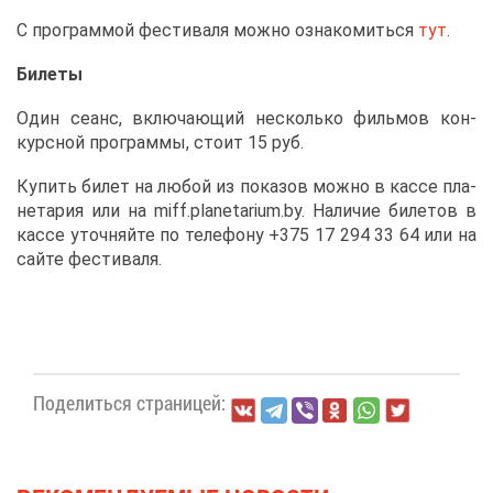
С про­грам­мой фе­сти­ва­ля мож­но озна­ко­мить­ся
тут
.
Би­ле­ты
Один се­анс, вклю­ча­ю­щий несколь­ко филь­мов кон­
курс­ной про­грам­мы, сто­ит 15 руб.
Ку­пить би­лет на лю­бой из по­ка­зов мож­но в кас­се пла­
не­та­рия или на miff.planetarium.by. На­ли­чие би­ле­тов в
кас­се уточ­няй­те по те­ле­фо­ну +375 17 294 33 64 или на
сай­те фе­сти­ва­ля.
По­де­лить­ся стра­ни­цей: