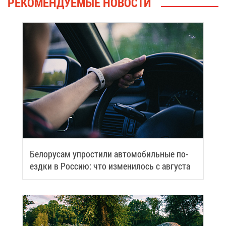
РЕ­КО­МЕН­ДУ­Е­МЫЕ НО­ВО­СТИ
Бе­ло­ру­сам упро­сти­ли ав­то­мо­биль­ные по­
езд­ки в Рос­сию: что из­ме­ни­лось с ав­гу­ста