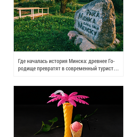
Где на­ча­лась ис­то­рия Мин­ска: древ­нее Го­
ро­ди­ще пре­вра­тят в со­вре­мен­ный ту­ри­сти­
че­ский центр