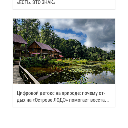
«ЕСТЬ. ЭТО ЗНАК»
Циф­ро­вой де­токс на при­ро­де: по­че­му от­
дых на «Ост­ро­ве ЛОДЭ» по­мо­га­ет вос­ста­но­
вить си­лы