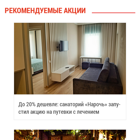
РЕ­КО­МЕН­ДУ­Е­МЫЕ АК­ЦИИ
До 20% де­шев­ле: са­на­то­рий «На­рочь» за­пу­
стил ак­цию на пу­тев­ки с ле­че­ни­ем