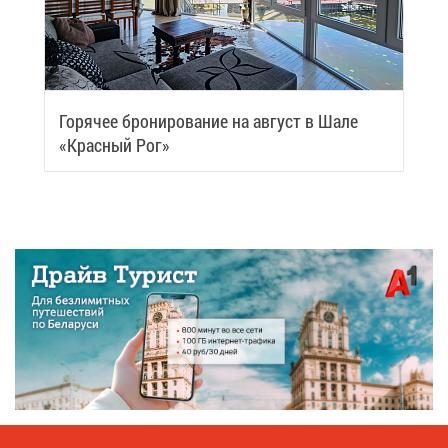
Го­ря­чее бро­ни­ро­ва­ние на ав­густ в Ша­ле
«Крас­ный Рог»