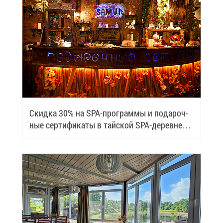
Скид­ка 30% на SPA-про­грам­мы и по­да­роч­
ные сер­ти­фи­ка­ты в тай­ской SPA-де­ревне
Samui