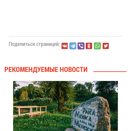
По­де­лить­ся стра­ни­цей:
РЕ­КО­МЕН­ДУ­Е­МЫЕ НО­ВО­СТИ