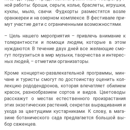
ной ра­бо­ты: бро­ши, серь­ги, ко­лье, брас­ле­ты, иг­руш­ки,
кук­лы, мы­ло, све­чи. Фуд­кор­ты раз­ме­стят­ся воз­ле
оран­же­реи и на озер­ном ком­плек­се. В фе­сти­ва­ле при­
мут уча­стие де­ти с огра­ни­чен­ны­ми воз­мож­но­стя­ми.
– Цель на­ше­го ме­ро­при­я­тия – при­влечь вни­ма­ние к
то­ле­рант­но­сти и по­мо­щи лю­дям, ко­то­рые в этом
нуж­да­ют­ся. В те­че­ние двух дней все же­ла­ю­щие смо­
гут по­гру­зить­ся в мир му­зы­ки, твор­че­ства и ин­те­рес­
ных лю­дей, – от­ме­ти­ли ор­га­ни­за­то­ры.
Кро­ме кон­церт­но-раз­вле­ка­тель­ной про­грам­мы, мин­
чане и ту­ри­сты смо­гут по до­сто­ин­ству оце­нить кол­
лек­цию ро­до­денд­ро­нов, ко­то­рая впе­чат­ля­ет оби­ли­ем
кра­сок, раз­но­об­ра­зи­ем сор­тов и ви­дов. Цве­то­во­ды
рас­ска­жут о ме­стах есте­ствен­но­го про­из­рас­та­ния
этих эк­зо­ти­че­ских рас­те­ний, сек­ре­тах вы­ра­щи­ва­ния и
ухо­да за цве­ту­щи­ми ку­стар­ни­ка­ми. К сло­ву, в ма­га­
зине бо­та­ни­че­ско­го са­да пред­ла­га­ет­ся боль­шой вы­
бор са­жен­цев.