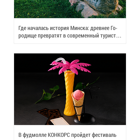
Где на­ча­лась ис­то­рия Мин­ска: древ­нее Го­
ро­ди­ще пре­вра­тят в со­вре­мен­ный ту­ри­сти­
че­ский центр
В фуд­мол­ле КОН­КОРС прой­дет фе­сти­валь