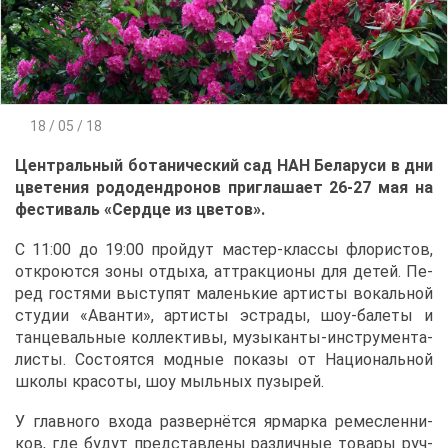
18 / 05 / 18
Цен­траль­ный бо­та­ни­че­ский сад НАН Бе­ла­ру­си в дни
цве­те­ния ро­до­денд­ро­нов при­гла­ша­ет 26-27 мая на
фе­сти­валь «Серд­це из цве­тов».
С 11:00 до 19:00 прой­дут ма­стер-клас­сы фло­ри­стов,
от­кро­ют­ся зо­ны от­ды­ха, ат­трак­ци­о­ны для де­тей. Пе­
ред го­стя­ми вы­сту­пят ма­лень­кие ар­ти­сты во­каль­ной
сту­дии «Аван­ти», ар­ти­сты эст­ра­ды, шоу-ба­ле­ты и
тан­це­валь­ные кол­лек­ти­вы, му­зы­кан­ты-ин­стру­мен­та­
ли­сты. Со­сто­ят­ся мод­ные по­ка­зы от На­ци­о­наль­ной
шко­лы кра­со­ты, шоу мыль­ных пу­зы­рей.
У глав­но­го вхо­да раз­вер­нёт­ся яр­мар­ка ре­мес­лен­ни­
ков, где бу­дут пред­став­ле­ны раз­лич­ные то­ва­ры руч­