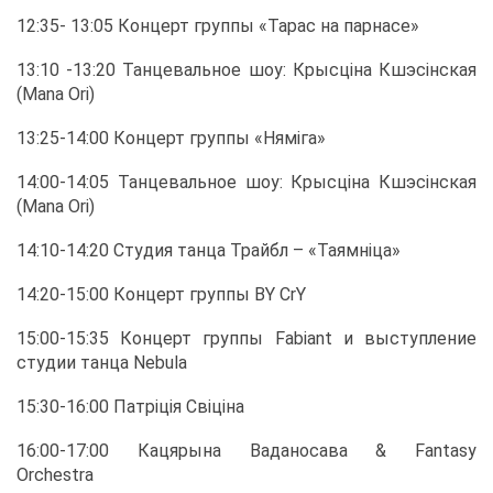
12:35- 13:05 Кон­церт груп­пы «Та­рас на пар­на­се»
13:10 -13:20 Тан­це­валь­ное шоу: Кры­сціна Кш­эсінская
(Mana Ori)
13:25-14:00 Кон­церт груп­пы «Няміга»
14:00-14:05 Тан­це­валь­ное шоу: Кры­сціна Кш­эсінская
(Mana Ori)
14:10-14:20 Сту­дия тан­ца Трай­бл – «Та­ям­нi­ца»
14:20-15:00 Кон­церт груп­пы BY CrY
15:00-15:35 Кон­церт груп­пы Fabiant и вы­ступ­ле­ние
сту­дии тан­ца Nebula
15:30-16:00 Патріція Свіціна
16:00-17:00 Ка­цяры­на Ва­да­но­са­ва & Fantasy
Orchestra