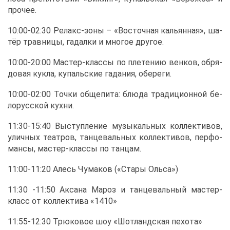
про­чее.
10:00-02:30 Ре­лакс-зо­ны – «Во­сточ­ная ка­льян­ная», ша­
тёр трав­ни­цы, га­дал­ки и мно­гое дру­гое.
10:00-20:00 Ма­стер-клас­сы по пле­те­нию вен­ков, об­ря­
до­вая кук­ла, ку­паль­ские га­да­ния, обе­ре­ги.
10:00-02:00 Точ­ки об­ще­пи­та: блю­да тра­ди­ци­он­ной бе­
ло­рус­ской кух­ни.
11:30-15:40 Вы­ступ­ле­ние му­зы­каль­ных кол­лек­ти­вов,
улич­ных те­ат­ров, тан­це­валь­ных кол­лек­ти­вов, пер­фо­
ман­сы, ма­стер-клас­сы по тан­цам.
11:00-11:20 Алесь Чу­ма­ков («Ста­ры Оль­са»)
11:30 -11:50 Ак­са­на Ма­роз и тан­це­валь­ный ма­стер-
класс от кол­лек­ти­ва «1410»
11:55-12:30 Трю­ко­вое шоу «Шот­ланд­ская пе­хо­та»