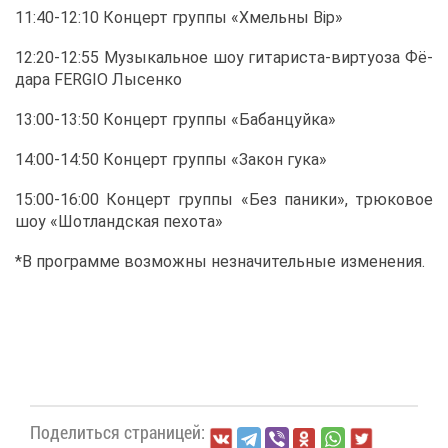
11:40-12:10 Кон­церт груп­пы «Хмель­ны Вір»
12:20-12:55 Му­зы­каль­ное шоу ги­та­ри­ста-вир­туо­за Фё­
да­ра FERGIO Лы­сен­ко
13:00-13:50 Кон­церт груп­пы «Ба­бан­цуй­ка»
14:00-14:50 Кон­церт груп­пы «За­кон гу­ка»
15:00-16:00 Кон­церт груп­пы «Без па­ни­ки», трю­ко­вое
шоу «Шот­ланд­ская пе­хо­та»
*В про­грам­ме воз­мож­ны незна­чи­тель­ные из­ме­не­ния.
По­де­лить­ся стра­ни­цей: