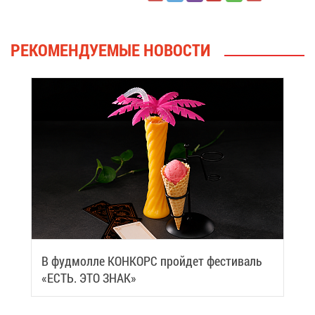
РЕ­КО­МЕН­ДУ­Е­МЫЕ НО­ВО­СТИ
В фуд­мол­ле КОН­КОРС прой­дет фе­сти­валь
«ЕСТЬ. ЭТО ЗНАК»