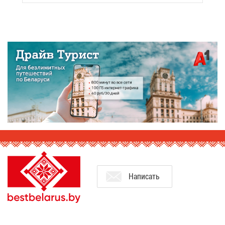
На­пи­сать