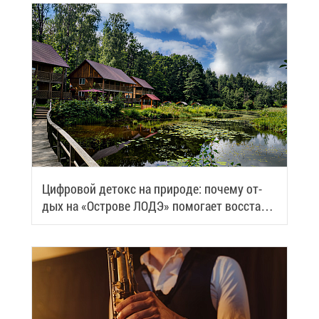
Циф­ро­вой де­токс на при­ро­де: по­че­му от­
дых на «Ост­ро­ве ЛОДЭ» по­мо­га­ет вос­ста­но­
вить си­лы