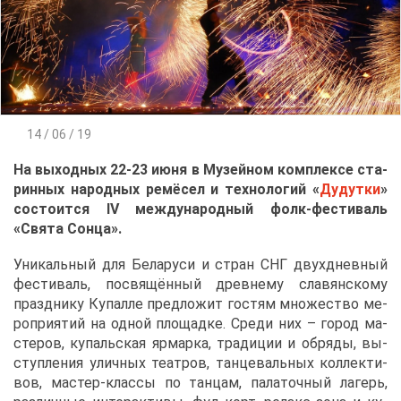
14 / 06 / 19
На вы­ход­ных 22-23 июня в Му­зей­ном ком­плек­се ста­
рин­ных на­род­ных ре­мё­сел и тех­но­ло­гий «
Ду­дут­ки
»
со­сто­ит­ся IV меж­ду­на­род­ный фолк-фе­сти­валь
«Свя­та Сон­ца».
Уни­каль­ный для Бе­ла­ру­си и стран СНГ двух­днев­ный
фе­сти­валь, по­свя­щён­ный древ­не­му сла­вян­ско­му
празд­ни­ку Ку­пал­ле пред­ло­жит го­стям мно­же­ство ме­
ро­при­я­тий на од­ной пло­щад­ке. Сре­ди них – го­род ма­
сте­ров, ку­паль­ская яр­мар­ка, тра­ди­ции и об­ря­ды, вы­
ступ­ле­ния улич­ных те­ат­ров, тан­це­валь­ных кол­лек­ти­
вов, ма­стер-клас­сы по тан­цам, па­ла­точ­ный ла­герь,