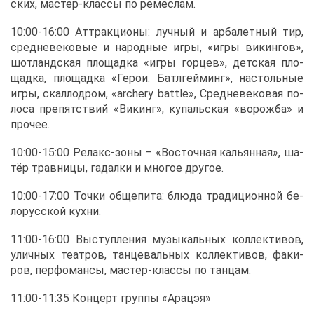
ских, ма­стер-клас­сы по ре­мес­лам.
10:00-16:00 Ат­трак­ци­о­ны: луч­ный и ар­ба­лет­ный тир,
сред­не­ве­ко­вые и на­род­ные иг­ры, «иг­ры ви­кин­гов»,
шот­ланд­ская пло­щад­ка «иг­ры гор­цев», дет­ская пло­
щад­ка, пло­щад­ка «Ге­рои: Бат­л­гей­минг», на­столь­ные
иг­ры, скал­ло­дром, «archery battle», Сред­не­ве­ко­вая по­
ло­са пре­пят­ствий «Ви­кинг», ку­паль­ская «во­рож­ба» и
про­чее.
10:00-15:00 Ре­лакс-зо­ны – «Во­сточ­ная ка­льян­ная», ша­
тёр трав­ни­цы, га­дал­ки и мно­гое дру­гое.
10:00-17:00 Точ­ки об­ще­пи­та: блю­да тра­ди­ци­он­ной бе­
ло­рус­ской кух­ни.
11:00-16:00 Вы­ступ­ле­ния му­зы­каль­ных кол­лек­ти­вов,
улич­ных те­ат­ров, тан­це­валь­ных кол­лек­ти­вов, фа­ки­
ров, пер­фо­ман­сы, ма­стер-клас­сы по тан­цам.
11:00-11:35 Кон­церт груп­пы «Ара­ц­эя»