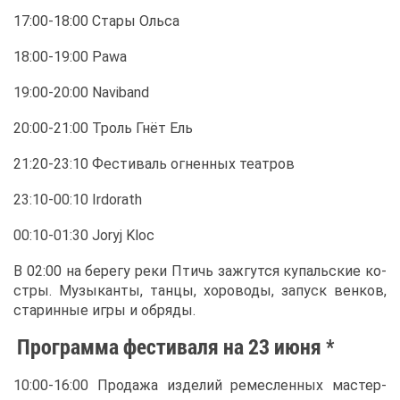
17:00-18:00 Ста­ры Оль­са
18:00-19:00 Pawa
19:00-20:00 Naviband
20:00-21:00 Троль Гнёт Ель
21:20-23:10 Фе­сти­валь ог­нен­ных те­ат­ров
23:10-00:10 Irdorath
00:10-01:30 Joryj Kloc
В 02:00 на бе­ре­гу ре­ки Птичь за­жгут­ся ку­паль­ские ко­
ст­ры. Му­зы­кан­ты, тан­цы, хо­ро­во­ды, за­пуск вен­ков,
ста­рин­ные иг­ры и об­ря­ды.
Про­грам­ма фе­сти­ва­ля на 23 июня *
10:00-16:00 Про­да­жа из­де­лий ре­мес­лен­ных ма­стер­