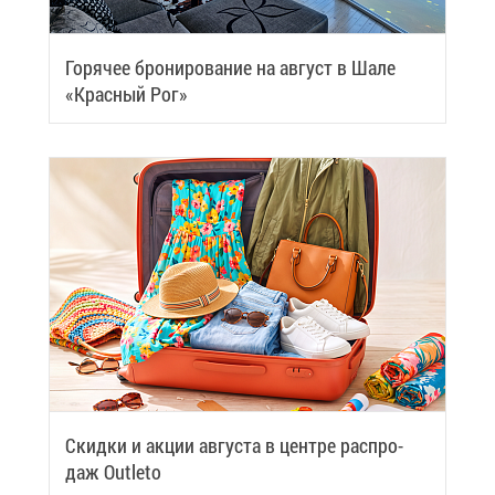
Го­ря­чее бро­ни­ро­ва­ние на ав­густ в Ша­ле
«Крас­ный Рог»
Скид­ки и ак­ции ав­гу­ста в цен­тре рас­про­
даж Outleto