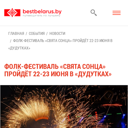
ГЛАВ­НАЯ
СО­БЫ­ТИЯ
НО­ВО­СТИ
ФОЛК-ФЕ­СТИ­ВАЛЬ «СВЯ­ТА СОН­ЦА» ПРОЙ­ДЁТ 22-23 ИЮНЯ В
«ДУ­ДУТ­КАХ »
ФОЛК-ФЕ­СТИ­ВАЛЬ «СВЯ­ТА СОН­ЦА»
ПРОЙ­ДЁТ 22-23 ИЮНЯ В «ДУ­ДУТ­КАХ »