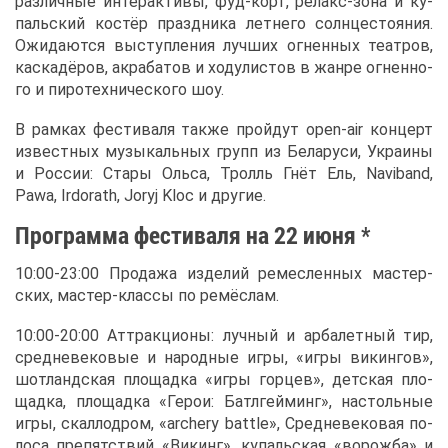
раз­лич­ные ин­тер­ак­ти­вы, фуд-корт, ре­лакс-зо­на и ку­
паль­ский ко­стёр празд­ни­ка лет­не­го солн­це­сто­я­ния.
Ожи­да­ют­ся вы­ступ­ле­ния луч­ших ог­нен­ных те­ат­ров,
кас­ка­дё­ров, ак­ра­ба­тов и хо­ду­ли­стов в жан­ре ог­нен­но­
го и пи­ро­тех­ни­че­ско­го шоу.
В рам­ках фе­сти­ва­ля та­к­же прой­дут open-air кон­церт
из­вест­ных му­зы­каль­ных групп из Бе­ла­ру­си, Укра­и­ны
и Рос­сии: Ста­ры Оль­са, Тролль Гнёт Ель, Naviband,
Pawa, Irdorath, Joryj Kloc и дру­гие.
Про­грам­ма фе­сти­ва­ля на 22 июня *
10:00-23:00 Про­да­жа из­де­лий ре­мес­лен­ных ма­стер­
ских, ма­стер-клас­сы по ре­мёс­лам.
10:00-20:00 Ат­трак­ци­о­ны: луч­ный и ар­ба­лет­ный тир,
сред­не­ве­ко­вые и на­род­ные иг­ры, «иг­ры ви­кин­гов»,
шот­ланд­ская пло­щад­ка «иг­ры гор­цев», дет­ская пло­
щад­ка, пло­щад­ка «Ге­рои: Бат­л­гей­минг», на­столь­ные
иг­ры, скал­ло­дром, «archery battle», Сред­не­ве­ко­вая по­
ло­са пре­пят­ствий «Ви­кинг», ку­паль­ская «во­рож­ба» и