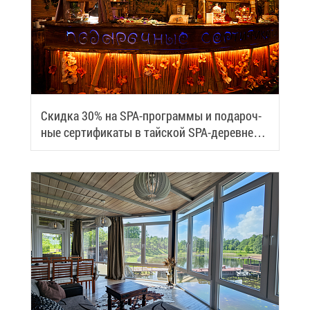
Скид­ка 30% на SPA-про­грам­мы и по­да­роч­
ные сер­ти­фи­ка­ты в тай­ской SPA-де­ревне
Samui