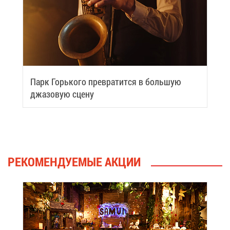
Парк Горь­ко­го пре­вра­тит­ся в боль­шую
джа­зо­вую сце­ну
РЕ­КО­МЕН­ДУ­Е­МЫЕ АК­ЦИИ