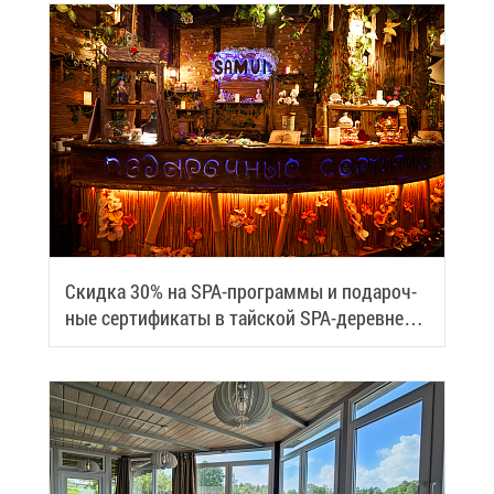
Скид­ка 30% на SPA-про­грам­мы и по­да­роч­
ные сер­ти­фи­ка­ты в тай­ской SPA-де­ревне
Samui