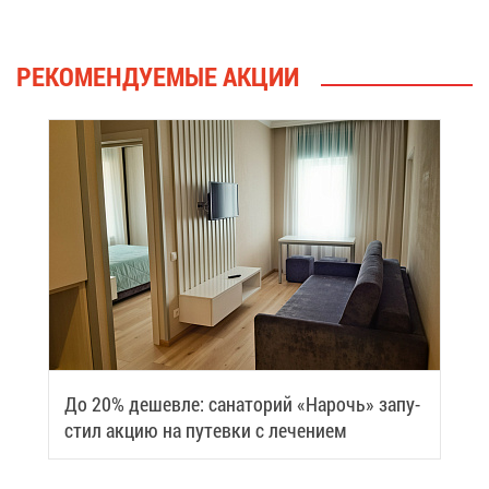
РЕ­КО­МЕН­ДУ­Е­МЫЕ АК­ЦИИ
До 20% де­шев­ле: са­на­то­рий «На­рочь» за­пу­
стил ак­цию на пу­тев­ки с ле­че­ни­ем