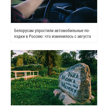
Бе­ло­ру­сам упро­сти­ли ав­то­мо­биль­ные по­
езд­ки в Рос­сию: что из­ме­ни­лось с ав­гу­ста