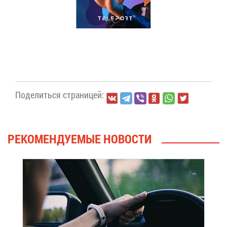
По­де­лить­ся стра­ни­цей:
РЕ­КО­МЕН­ДУ­Е­МЫЕ НО­ВО­СТИ