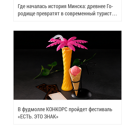
Где на­ча­лась ис­то­рия Мин­ска: древ­нее Го­
ро­ди­ще пре­вра­тят в со­вре­мен­ный ту­ри­сти­
че­ский центр
В фуд­мол­ле КОН­КОРС прой­дет фе­сти­валь
«ЕСТЬ. ЭТО ЗНАК»