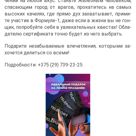
че­ний на лю­бой вкус: стань­те Же­лез­ным че­ло­ве­ком,
спа­са­ю­щим го­род от вра­гов, про­ка­ти­тесь на са­мых
вы­со­ких ка­че­лях, где пря­мо дух за­хва­ты­ва­ет, при­ми­
те уча­стие в Фор­му­ле-1, да­же ес­ли в жиз­ни вы не гон­
щик, по­про­буй­те се­бя в увле­ка­тель­ных кве­стах! Об­ла­
да­те­лю сер­ти­фи­ка­та точ­но бу­дет из че­го вы­брать.
По­да­ри­те неза­бы­ва­е­мые впе­чат­ле­ния, ко­то­ры­ми за­
хо­чет­ся де­лить­ся со все­ми!
По­дроб­но­сти: +375 (29) 739-23-25