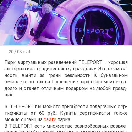
20 / 05 / 24
Парк вир­ту­аль­ных раз­вле­че­ний TELEPORT – хо­ро­шая
аль­тер­на­ти­ва тра­ди­ци­он­но­му празд­ни­ку. Это воз­мож­
ность вый­ти за гра­ни ре­аль­но­сти в бук­валь­ном
смыс­ле это­го сло­ва. По­се­ще­ние пар­ка за­пом­нит­ся на­
дол­го и ста­нет от­лич­ным по­дар­ком на лю­бой празд­
ник.
В TELEPORT вы мо­же­те при­об­ре­сти по­да­роч­ные сер­
ти­фи­ка­ты от 60 руб.. Ку­пить сер­ти­фи­ка­ты та­к­же
мож­но он­лайн на
сай­те
пар­ка.
В TELEPORT есть мно­же­ство раз­но­об­раз­ных раз­вле­