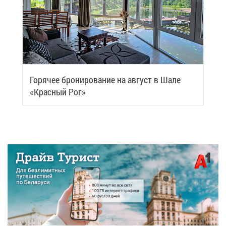
Го­ря­чее бро­ни­ро­ва­ние на ав­густ в Ша­ле
«Крас­ный Рог»