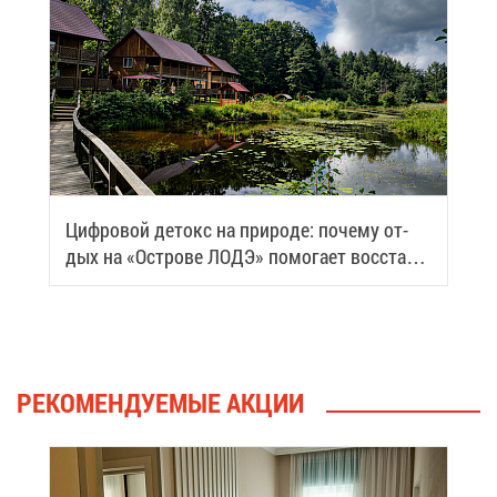
Циф­ро­вой де­токс на при­ро­де: по­че­му от­
дых на «Ост­ро­ве ЛОДЭ» по­мо­га­ет вос­ста­но­
вить си­лы
РЕ­КО­МЕН­ДУ­Е­МЫЕ АК­ЦИИ