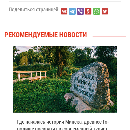
По­де­лить­ся стра­ни­цей:
РЕ­КО­МЕН­ДУ­Е­МЫЕ НО­ВО­СТИ
Где на­ча­лась ис­то­рия Мин­ска: древ­нее Го­
ро­ди­ще пре­вра­тят в со­вре­мен­ный ту­ри­сти­