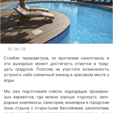
30 / 08 / 25
Стол­бик тер­мо­мет­ров, по про­гно­зам си­ноп­ти­ков, в
эти вы­ход­ные мо­жет до­стиг­нуть от­мет­ки в трид­
цать гра­ду­сов. По­это­му не упу­сти­те воз­мож­ность
устро­ить се­бе сол­неч­ный уи­кенд в кра­си­вом ме­сте у
во­ды.
Мы уже под­го­то­ви­ли спи­сок под­хо­дя­щих про­ве­рен­
ных ва­ри­ан­тов, где мож­но хо­ро­шо от­дох­нуть: за­го­
род­ные ком­плек­сы, са­на­то­рии, ак­ва­пар­ки и го­род­ские
зо­ны от­ды­ха с от­кры­ты­ми бас­сей­на­ми, шез­лон­га­ми,