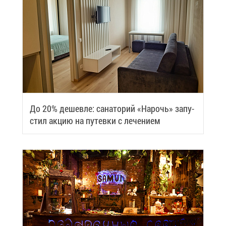
До 20% де­шев­ле: са­на­то­рий «На­рочь» за­пу­
стил ак­цию на пу­тев­ки с ле­че­ни­ем