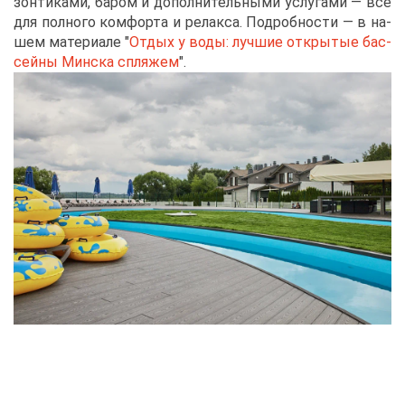
зон­ти­ка­ми, ба­ром и до­пол­ни­тель­ны­ми услу­га­ми — все
для пол­но­го ком­фор­та и ре­лак­са. По­дроб­но­сти — в на­
шем ма­те­ри­а­ле "
От­дых у во­ды: луч­шие от­кры­тые бас­
сей­ны Мин­ска спля­жем
".