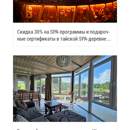
Скид­ка 30% на SPA-про­грам­мы и по­да­роч­
ные сер­ти­фи­ка­ты в тай­ской SPA-де­ревне
Samui