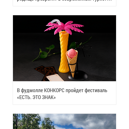
че­ский центр
В фуд­мол­ле КОН­КОРС прой­дет фе­сти­валь
«ЕСТЬ. ЭТО ЗНАК»