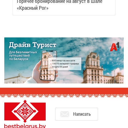
Го­ря­чее бро­ни­ро­ва­ние на ав­густ в Ша­ле
«Крас­ный Рог»
На­пи­сать