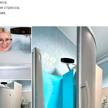
еса,
ня стресса,
ия,