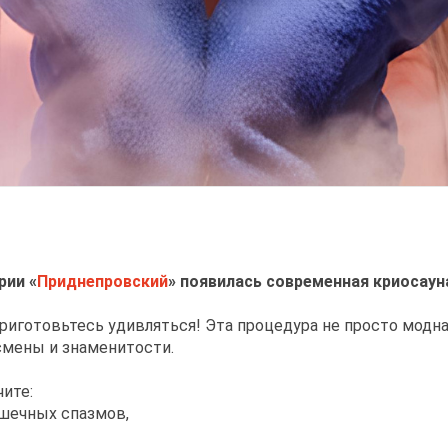
рии «
Приднепровский
» появилась современная криосаун
приготовьтесь удивляться! Эта процедура не просто модн
смены и знаменитости.
чите:
ышечных спазмов,