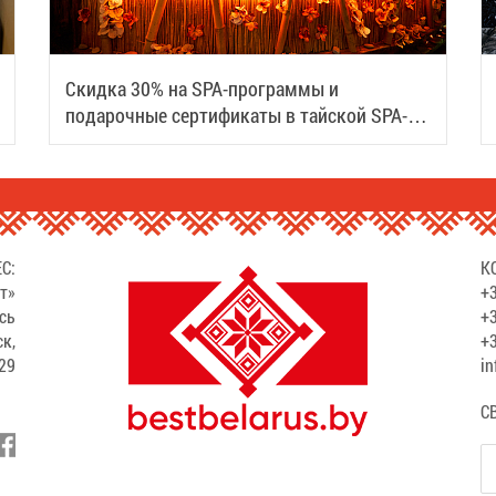
Скидка 30% на SPA-программы и
подарочные сертификаты в тайской SPA-
деревне Samui
С:
К
т»
+3
сь
+3
ск,
+3
529
in
С