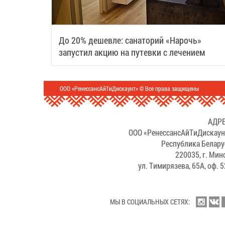
До 20% дешевле: санаторий «Нарочь»
запустил акцию на путевки с лечением
ООО «РенессансАйТиДискаунт» © Все права защищены
АДРЕ
ООО «РенессансАйТиДискаун
Республика Белару
220035, г. Мин
ул. Тимирязева, 65А, оф. 
МЫ В СОЦИАЛЬНЫХ СЕТЯХ: