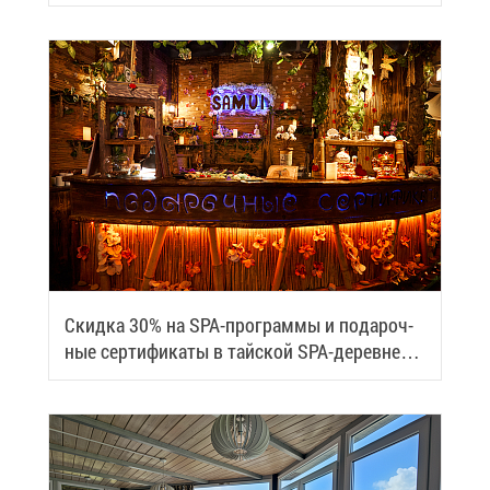
Скид­ка 30% на SPA-про­грам­мы и по­да­роч­
ные сер­ти­фи­ка­ты в тай­ской SPA-де­ревне
Samui