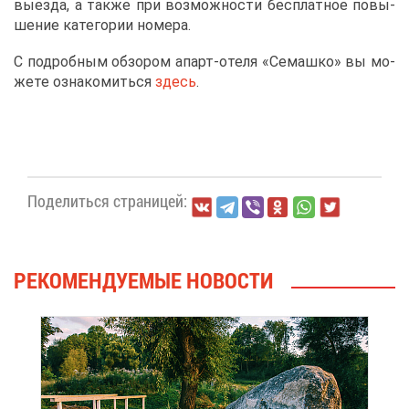
вы­ез­да, а та­к­же при воз­мож­но­сти бес­плат­ное по­вы­
ше­ние ка­те­го­рии но­ме­ра.
С по­дроб­ным об­зо­ром апарт-оте­ля «Се­маш­ко» вы мо­
же­те озна­ко­мить­ся
здесь
.
По­де­лить­ся стра­ни­цей:
РЕ­КО­МЕН­ДУ­Е­МЫЕ НО­ВО­СТИ