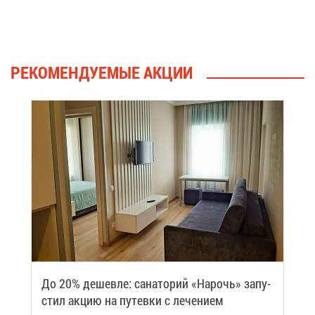
РЕ­КО­МЕН­ДУ­Е­МЫЕ АК­ЦИИ
До 20% де­шев­ле: са­на­то­рий «На­рочь» за­пу­
стил ак­цию на пу­тев­ки с ле­че­ни­ем