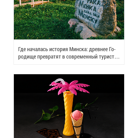
Где на­ча­лась ис­то­рия Мин­ска: древ­нее Го­
ро­ди­ще пре­вра­тят в со­вре­мен­ный ту­ри­сти­
че­ский центр