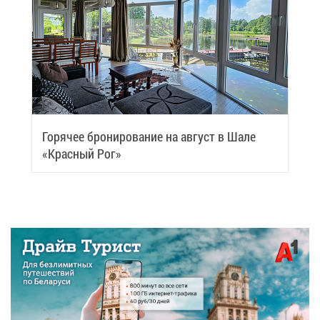
Го­ря­чее бро­ни­ро­ва­ние на ав­густ в Ша­ле
«Крас­ный Рог»