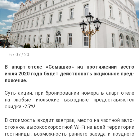
6 / 07 / 20
В апарт-оте­ле «Се­маш­ко»
на про­тя­же­нии все­го
июля 2020 го­да бу­дет дей­ство­вать ак­ци­он­ное пред­
ло­же­ние.
Суть ак­ции: при бро­ни­ро­ва­нии но­ме­ра в апарт-оте­ле
на лю­бые июль­ские вы­ход­ные предо­став­ля­ет­ся
скид­ка -25%!
В сто­и­мость вхо­дит зав­трак, ме­сто на част­ной ав­то­
сто­ян­ке, вы­со­ко­ско­рост­ной Wi-Fi на всей тер­ри­то­рии
го­сти­ни­цы, воз­мож­ность ран­не­го за­ез­да и позд­не­го