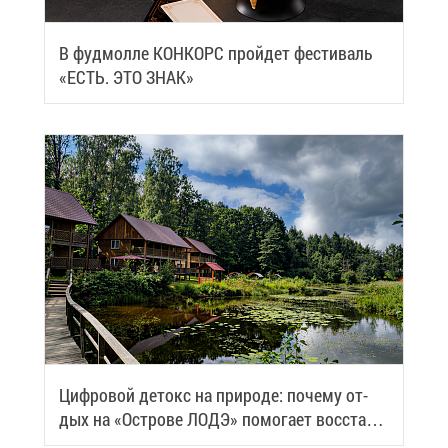
В фуд­мол­ле КОН­КОРС прой­дет фе­сти­валь
«ЕСТЬ. ЭТО ЗНАК»
Циф­ро­вой де­токс на при­ро­де: по­че­му от­
дых на «Ост­ро­ве ЛОДЭ» по­мо­га­ет вос­ста­но­
вить си­лы