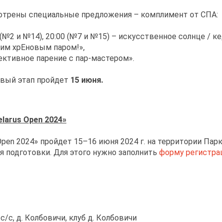
мотрены специальные предложения – комплимент от СПА:
0 (№2 и №14), 20:00 (№7 и №15) – искусственное солнце / к
шим хрЕновым паром!»,
ективное парение с пар-мастером».
рвый этап пройдет
15 июня.
larus Open 2024»
pen 2024» пройдет 15–16 июня 2024 г. на территории Парк-
 подготовки. Для этого нужно заполнить
форму регистра
/с, д. Колбовичи, клуб д. Колбовичи