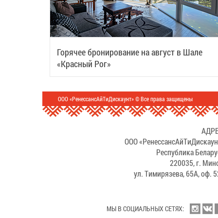
Горячее бронирование на август в Шале
«Красный Рог»
ООО «РенессансАйТиДискаунт» © Все права защищены
АДРЕ
ООО «РенессансАйТиДискаун
Республика Белару
220035, г. Мин
ул. Тимирязева, 65А, оф. 
МЫ В СОЦИАЛЬНЫХ СЕТЯХ: