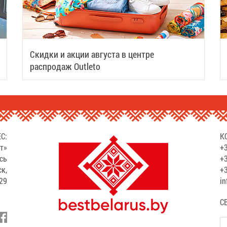
Скидки и акции августа в центре
распродаж Outleto
С:
К
т»
+3
сь
+3
ск,
+3
529
in
С