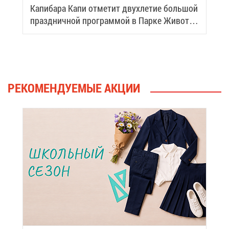
Ка­пи­ба­ра Ка­пи от­ме­тит двух­ле­тие боль­шой
празд­нич­ной про­грам­мой в Пар­ке Жи­вот­
ных
РЕ­КО­МЕН­ДУ­Е­МЫЕ АК­ЦИИ