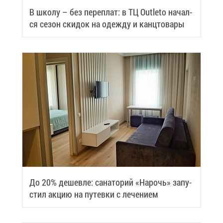
В шко­лу – без пе­ре­плат: в ТЦ Outleto на­чал­
ся се­зон ски­док на одеж­ду и канц­то­ва­ры
До 20% де­шев­ле: са­на­то­рий «На­рочь» за­пу­
стил ак­цию на пу­тев­ки с ле­че­ни­ем