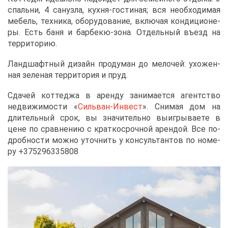
спаль­ни, 4 сан­уз­ла, кух­ня-го­сти­ная; вся необ­хо­ди­мая
ме­бель, тех­ни­ка, обо­ру­до­ва­ние, вклю­чая кон­ди­ци­о­не­
ры. Есть ба­ня и бар­бекю-зо­на. От­дель­ный въезд на
тер­ри­то­рию.
Ланд­шафт­ный ди­зайн про­ду­ман до ме­ло­чей: ухо­жен­
ная зе­ле­ная тер­ри­то­рия и пруд.
Сда­чей кот­те­джа в арен­ду за­ни­ма­ет­ся агент­ство
недви­жи­мо­сти «
Силь­ван-Ин­вест
». Сни­мая дом на
дли­тель­ный срок, вы зна­чи­тель­но вы­иг­ры­ва­е­те в
цене по срав­не­нию с крат­ко­сроч­ной арен­дой. Все по­
дроб­но­сти мож­но уточ­нить у кон­суль­тан­тов по но­ме­
ру +375296335808