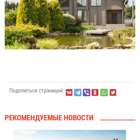
По­де­лить­ся стра­ни­цей:
РЕ­КО­МЕН­ДУ­Е­МЫЕ НО­ВО­СТИ