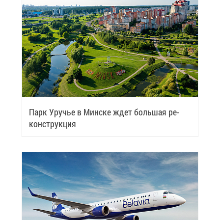
Парк Уру­чье в Мин­ске ждет боль­шая ре­
кон­струк­ция