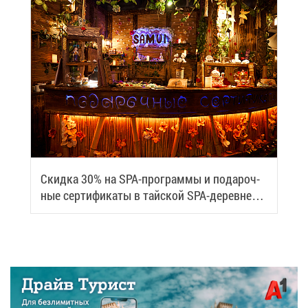
Скид­ка 30% на SPA-про­грам­мы и по­да­роч­
ные сер­ти­фи­ка­ты в тай­ской SPA-де­ревне
Samui