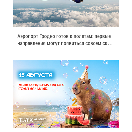
Аэро­порт Грод­но го­тов к по­ле­там: пер­вые
на­прав­ле­ния мо­гут по­явить­ся со­всем ско­
ро