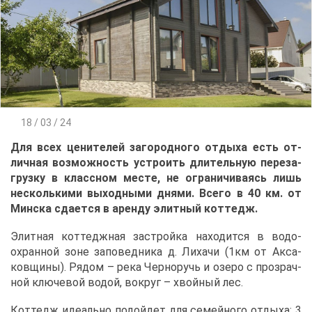
18 / 03 / 24
Для всех це­ни­те­лей за­го­род­но­го от­ды­ха есть от­
лич­ная воз­мож­ность устро­ить дли­тель­ную пе­ре­за­
груз­ку в класс­ном ме­сте, не огра­ни­чи­ва­ясь лишь
несколь­ки­ми вы­ход­ны­ми дня­ми. Все­го в 40 км. от
Мин­ска сда­ет­ся в арен­ду элит­ный кот­тедж.
Элит­ная кот­те­дж­ная за­строй­ка на­хо­дит­ся в во­до­
охран­ной зоне за­по­вед­ни­ка д. Ли­ха­чи (1км от Ак­са­
ков­щи­ны). Ря­дом – ре­ка Чер­но­ручь и озе­ро с про­зрач­
ной клю­че­вой во­дой, во­круг – хвой­ный лес.
Кот­тедж иде­аль­но по­дой­дет для се­мей­но­го от­ды­ха: 3