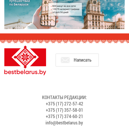
На­пи­сать
КОН­ТАК­ТЫ РЕ­ДАК­ЦИИ:
+375 (17) 272-57-42
+375 (17) 357-58-01
+375 (17) 374-60-21
info@​bes​tbel​arus.​by