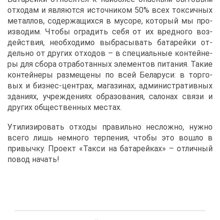
от­хо­дам и яв­ля­ют­ся ис­точ­ни­ком 50% всех ток­сич­ных
ме­тал­лов, со­дер­жа­щих­ся в му­со­ре, ко­то­рый мы про­
из­во­дим. Что­бы огра­дить се­бя от их вред­но­го воз­
дей­ствия, необ­хо­ди­мо вы­бра­сы­вать ба­та­рей­ки от­
дель­но от дру­гих от­хо­дов – в спе­ци­аль­ные кон­тей­не­
ры для сбо­ра от­ра­бо­тан­ных эле­мен­тов пи­та­ния. Та­кие
кон­тей­не­ры раз­ме­ще­ны по всей Бе­ла­ру­си: в тор­го­
вых и биз­нес-цен­трах, ма­га­зи­нах, ад­ми­ни­стра­тив­ных
зда­ни­ях, учре­жде­ни­ях об­ра­зо­ва­ния, са­ло­нах свя­зи и
дру­гих об­ще­ствен­ных ме­стах.
Ути­ли­зи­ро­вать от­хо­ды пра­виль­но неслож­но, нуж­но
все­го лишь немно­го тер­пе­ния, что­бы это во­шло в
при­выч­ку. Про­ект «Так­си на ба­та­рей­ках» – от­лич­ный
по­вод на­чать!