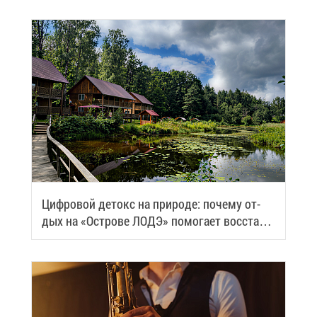
Циф­ро­вой де­токс на при­ро­де: по­че­му от­
дых на «Ост­ро­ве ЛОДЭ» по­мо­га­ет вос­ста­но­
вить си­лы