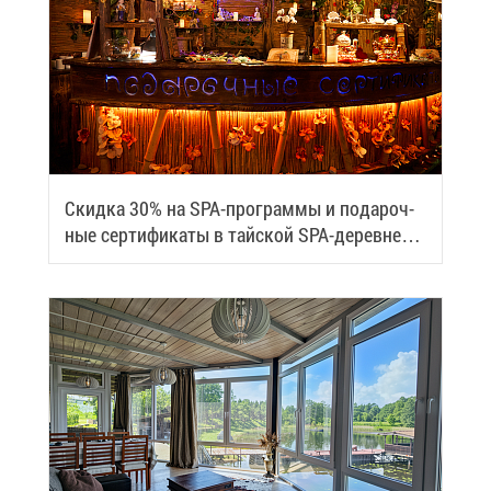
Скид­ка 30% на SPA-про­грам­мы и по­да­роч­
ные сер­ти­фи­ка­ты в тай­ской SPA-де­ревне
Samui