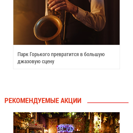
Парк Горь­ко­го пре­вра­тит­ся в боль­шую
джа­зо­вую сце­ну
РЕ­КО­МЕН­ДУ­Е­МЫЕ АК­ЦИИ