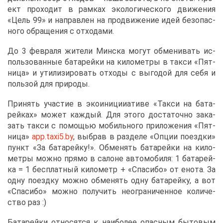
ект про­хо­дит в рам­ках эко­ло­ги­че­ско­го дви­же­ния
«Цель 99» и на­прав­лен на про­дви­же­ние идей без­опас­
но­го об­ра­ще­ния с от­хо­да­ми.
До 3 фев­ра­ля жи­те­ли Мин­ска мо­гут об­ме­ни­вать ис­
поль­зо­ван­ные ба­та­рей­ки на ки­ло­мет­ры в так­си «Пят­
ни­ца» и ути­ли­зи­ро­вать от­хо­ды с вы­го­дой для се­бя и
поль­зой для при­ро­ды.
При­нять уча­стие в эко­и­ни­ци­и­а­ти­ве «Так­си на ба­та­
рей­ках» мо­жет каж­дый. Для это­го до­ста­точ­но за­ка­
зать так­си с по­мо­щью мо­биль­но­го при­ло­же­ния «Пят­
ни­ца»
app.​taxi5.​by
, вы­брав в раз­де­ле «Оп­ции по­езд­ки»
пункт «За ба­та­рей­ку!». Об­ме­нять ба­та­рей­ки на ки­ло­
мет­ры мож­но пря­мо в са­лоне ав­то­мо­би­ля: 1 ба­та­рей­
ка = 1 бес­плат­ный ки­ло­метр + «Спа­си­бо» от ено­та. За
од­ну по­езд­ку мож­но об­ме­нять од­ну ба­та­рей­ку, а вот
«Спа­си­бо» мож­но по­лу­чить неогра­ни­чен­ное ко­ли­че­
ство раз :)
Ба­та­рей­ки от­но­сят­ся к наи­бо­лее опас­ным бы­то­вым