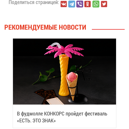
По­де­лить­ся стра­ни­цей:
РЕ­КО­МЕН­ДУ­Е­МЫЕ НО­ВО­СТИ
В фуд­мол­ле КОН­КОРС прой­дет фе­сти­валь
«ЕСТЬ. ЭТО ЗНАК»