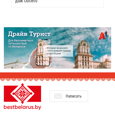
даж Outleto
На­пи­сать