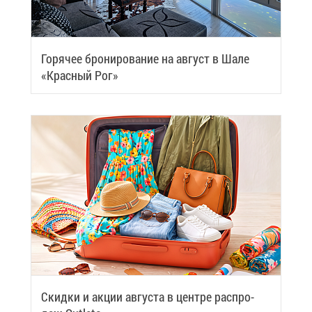
Го­ря­чее бро­ни­ро­ва­ние на ав­густ в Ша­ле
«Крас­ный Рог»
Скид­ки и ак­ции ав­гу­ста в цен­тре рас­про­