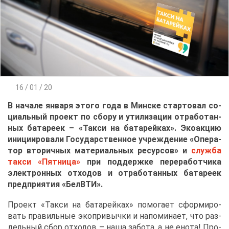
16 / 01 / 20
В на­ча­ле ян­ва­ря это­го го­да в Мин­ске стар­то­вал со­
ци­аль­ный про­ект по сбо­ру и ути­ли­за­ции от­ра­бо­тан­
ных ба­та­ре­ек – «Так­си на ба­та­рей­ках». Эко­ак­цию
ини­ци­и­ро­ва­ли
Го­су­дар­ствен­ное учре­жде­ние «Опе­ра­
тор вто­рич­ных ма­те­ри­аль­ных ре­сур­сов» и
служ­ба
так­си «Пят­ни­ца»
при под­держ­ке пе­ре­ра­бот­чи­ка
элек­трон­ных от­хо­дов и от­ра­бо­тан­ных ба­та­ре­ек
пред­при­я­тия «БелВ­ТИ».
Про­ект «Так­си на ба­та­рей­ках» по­мо­га­ет сфор­ми­ро­
вать пра­виль­ные эко­при­выч­ки и на­по­ми­на­ет, что раз­
дель­ный сбор от­хо­дов – на­ша за­бо­та, а не ено­та! Про­