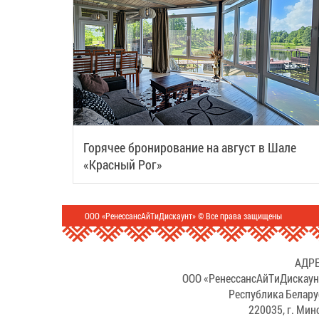
Горячее бронирование на август в Шале
«Красный Рог»
ООО «РенессансАйТиДискаунт» © Все права защищены
АДРЕ
ООО «РенессансАйТиДискаун
Республика Белару
220035, г. Мин