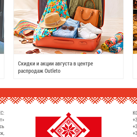
Скидки и акции августа в центре
распродаж Outleto
С:
К
т»
+3
сь
+3
ск,
+3