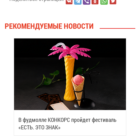
РЕ­КО­МЕН­ДУ­Е­МЫЕ НО­ВО­СТИ
В фуд­мол­ле КОН­КОРС прой­дет фе­сти­валь
«ЕСТЬ. ЭТО ЗНАК»