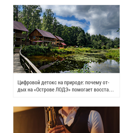
Циф­ро­вой де­токс на при­ро­де: по­че­му от­
дых на «Ост­ро­ве ЛОДЭ» по­мо­га­ет вос­ста­но­
вить си­лы