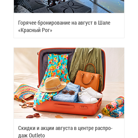
Го­ря­чее бро­ни­ро­ва­ние на ав­густ в Ша­ле
«Крас­ный Рог»
Скид­ки и ак­ции ав­гу­ста в цен­тре рас­про­
даж Outleto