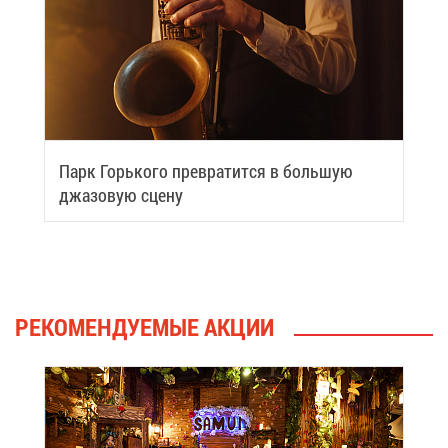
Парк Горь­ко­го пре­вра­тит­ся в боль­шую
джа­зо­вую сце­ну
РЕ­КО­МЕН­ДУ­Е­МЫЕ АК­ЦИИ