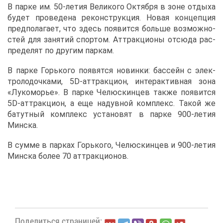
В пар­ке им. 50-ле­тия Ве­ли­ко­го Ок­тяб­ря в зоне от­ды­ха
бу­дет про­ве­де­на ре­кон­струк­ция. Но­вая кон­цеп­ция
пред­по­ла­га­ет, что здесь по­явит­ся боль­ше воз­мож­но­
стей для за­ня­тий спор­том. Ат­трак­ци­о­ны от­сю­да рас­
пре­де­лят по дру­гим пар­кам.
В пар­ке Горь­ко­го по­явят­ся но­вин­ки: бас­сейн с элек­
тро­ло­доч­ка­ми, 5D-ат­трак­ци­он, ин­тер­ак­тив­ная зо­на
«Лу­ко­мо­рье». В пар­ке Че­люс­кин­цев та­к­же по­явит­ся
5D-ат­трак­ци­он, а еще на­дув­ной ком­плекс. Та­кой же
ба­тут­ный ком­плекс уста­но­вят в пар­ке 900-ле­тия
Мин­ска.
В сум­ме в пар­ках Горь­ко­го, Че­люс­кин­цев и 900-ле­тия
Мин­ска бо­лее 70 ат­трак­ци­о­нов.
По­де­лить­ся стра­ни­цей: