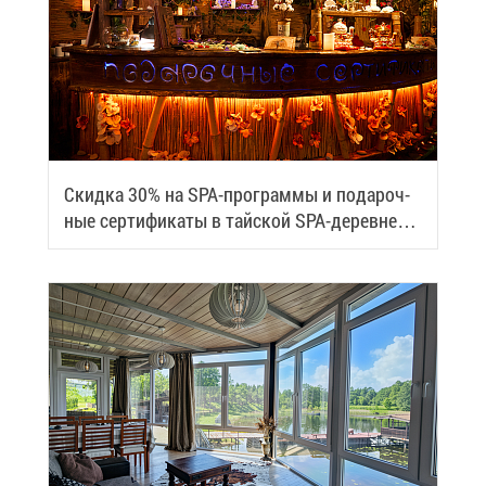
Скид­ка 30% на SPA-про­грам­мы и по­да­роч­
ные сер­ти­фи­ка­ты в тай­ской SPA-де­ревне
Samui