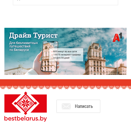
На­пи­сать