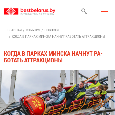
ГЛАВ­НАЯ
СО­БЫ­ТИЯ
НО­ВО­СТИ
КО­ГДА В ПАР­КАХ МИН­СКА НАЧ­НУТ РА­БО­ТАТЬ АТ­ТРАК­ЦИ­О­НЫ
КО­ГДА В ПАР­КАХ МИН­СКА НАЧ­НУТ РА­
БО­ТАТЬ АТ­ТРАК­ЦИ­О­НЫ