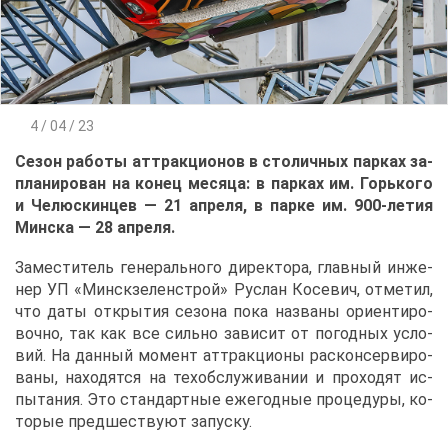
4 / 04 / 23
Се­зон ра­бо­ты ат­трак­ци­о­нов в сто­лич­ных пар­ках за­
пла­ни­ро­ван на ко­нец ме­ся­ца: в пар­ках им. Горь­ко­го
и Че­люс­кин­цев — 21 ап­ре­ля, в пар­ке им. 900-ле­тия
Мин­ска — 28 ап­ре­ля.
За­ме­сти­тель ге­не­раль­но­го ди­рек­то­ра, глав­ный ин­же­
нер УП «Мин­ск­зе­лен­строй» Рус­лан Ко­се­вич, от­ме­тил,
что да­ты от­кры­тия се­зо­на по­ка на­зва­ны ори­ен­ти­ро­
воч­но, так как все силь­но за­ви­сит от по­год­ных усло­
вий. На дан­ный мо­мент ат­трак­ци­о­ны рас­кон­сер­ви­ро­
ва­ны, на­хо­дят­ся на тех­об­слу­жи­ва­нии и про­хо­дят ис­
пы­та­ния. Это стан­дарт­ные еже­год­ные про­це­ду­ры, ко­
то­рые пред­ше­ству­ют за­пус­ку.