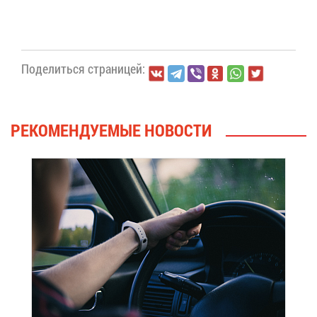
По­де­лить­ся стра­ни­цей:
РЕ­КО­МЕН­ДУ­Е­МЫЕ НО­ВО­СТИ