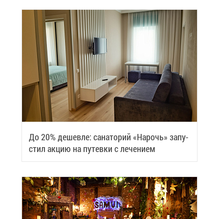
До 20% де­шев­ле: са­на­то­рий «На­рочь» за­пу­
стил ак­цию на пу­тев­ки с ле­че­ни­ем