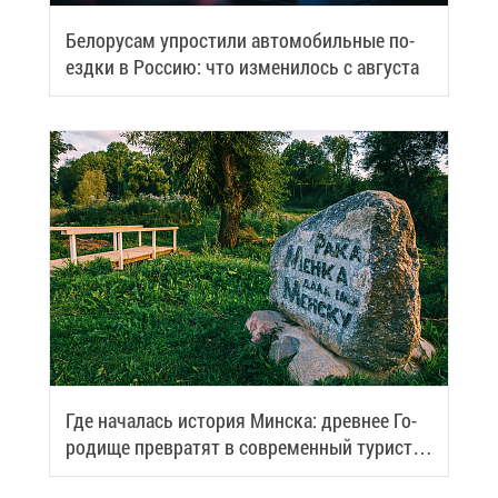
Бе­ло­ру­сам упро­сти­ли ав­то­мо­биль­ные по­
езд­ки в Рос­сию: что из­ме­ни­лось с ав­гу­ста
Где на­ча­лась ис­то­рия Мин­ска: древ­нее Го­
ро­ди­ще пре­вра­тят в со­вре­мен­ный ту­ри­сти­
че­ский центр