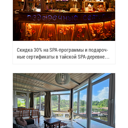
Скид­ка 30% на SPA-про­грам­мы и по­да­роч­
ные сер­ти­фи­ка­ты в тай­ской SPA-де­ревне
Samui