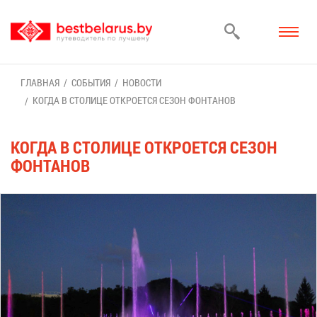
ГЛАВ­НАЯ
СО­БЫ­ТИЯ
НО­ВО­СТИ
КО­ГДА В СТО­ЛИ­ЦЕ ОТ­КРО­ЕТ­СЯ СЕ­ЗОН ФОН­ТА­НОВ
КО­ГДА В СТО­ЛИ­ЦЕ ОТ­КРО­ЕТ­СЯ СЕ­ЗОН
ФОН­ТА­НОВ