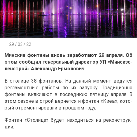
29 / 03 / 22
Мин­ские фон­та­ны вновь за­ра­бо­та­ют 29 ап­ре­ля. Об
этом со­об­щил ге­не­раль­ный ди­рек­тор УП «Мин­ск­зе­
лен­строй» Алек­сандр Ер­мо­ло­вич.
В сто­ли­це 38 фон­та­нов. На дан­ный мо­мент ве­дут­ся
ре­гла­мент­ные ра­бо­ты по их за­пус­ку. Тра­ди­ци­он­но
фон­та­ны вклю­ча­ют в по­след­нюю пят­ни­цу ап­ре­ля. В
этом се­зоне в строй вер­нет­ся и фон­тан «Ки­ев», ко­то­
рый от­ре­мон­ти­ро­ва­ли в про­шлом го­ду.
Фон­тан «Сто­ли­ца» бу­дет на­хо­дить­ся на ре­кон­струк­
ции.