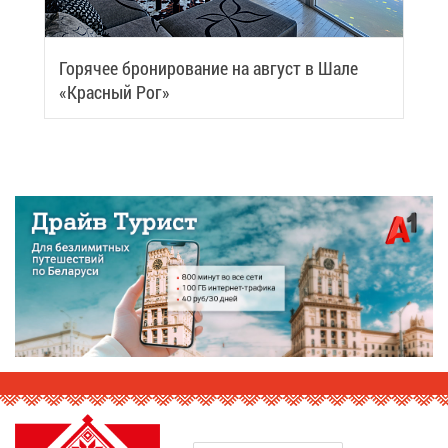
Го­ря­чее бро­ни­ро­ва­ние на ав­густ в Ша­ле
«Крас­ный Рог»