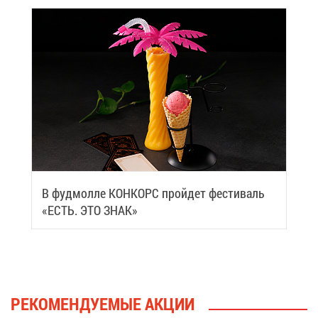
В фуд­мол­ле КОН­КОРС прой­дет фе­сти­валь
«ЕСТЬ. ЭТО ЗНАК»
РЕ­КО­МЕН­ДУ­Е­МЫЕ АК­ЦИИ