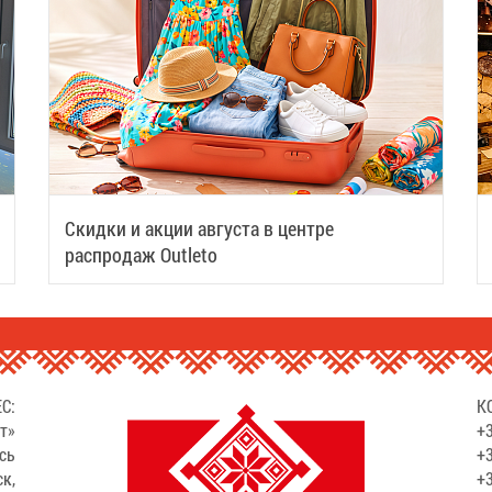
Скидки и акции августа в центре
распродаж Outleto
С:
К
т»
+3
сь
+3
ск,
+3