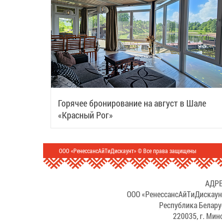
Горячее бронирование на август в Шале
«Красный Рог»
ООО «РенессансАйТиДискаунт» © Все права защищены
АДРЕ
ООО «РенессансАйТиДискаун
Республика Белару
220035, г. Мин