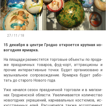
27 / 11 / 18
15 де­каб­ря в цен­тре Грод­но от­кро­ет­ся круп­ная но­
во­год­няя яр­мар­ка.
На пло­ща­ди раз­ме­стят­ся тор­го­вые объ­ек­ты по про­да­
же празд­нич­ных то­ва­ров, фуд-корт, ат­трак­ци­о­ны и
про­чие ин­тер­ак­тив­ные точ­ки. Бу­дет ор­га­ни­зо­ва­но и
му­зы­каль­ное со­про­вож­де­ние. Яр­мар­ка бу­дет ра­бо­
тать до ста­ро­го Но­во­го го­да.
Уже на­чал­ся се­зон празд­нич­ной тор­гов­ли и в ма­га­зи­
нах Грод­нен­ской об­ла­сти. Уве­ли­чи­ва­ет­ся ко­ли­че­ство
но­во­год­них укра­ше­ний, кар­на­валь­ных ко­стю­мов, ис­
кус­ствен­ных елей. Рас­ши­рил­ся та­к­же ас­сор­ти­мент