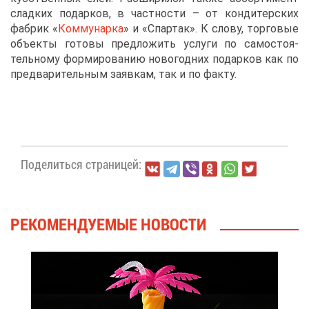
слад­ких по­дар­ков, в част­но­сти – от кон­ди­тер­ских
фаб­рик «
Ком­му­нар­ка
» и «Спар­так». К сло­ву, тор­го­вые
объ­ек­ты го­то­вы пред­ло­жить услу­ги по са­мо­сто­я­
тель­но­му фор­ми­ро­ва­нию но­во­год­них по­дар­ков как по
пред­ва­ри­тель­ным за­яв­кам, так и по фак­ту.
По­де­лить­ся стра­ни­цей:
РЕ­КО­МЕН­ДУ­Е­МЫЕ НО­ВО­СТИ