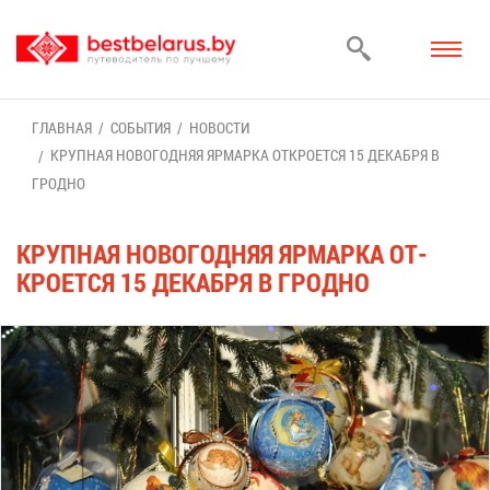
ГЛАВ­НАЯ
СО­БЫ­ТИЯ
НО­ВО­СТИ
КРУП­НАЯ НО­ВО­ГОД­НЯЯ ЯР­МАР­КА ОТ­КРО­ЕТ­СЯ 15 ДЕ­КАБ­РЯ В
ГРОД­НО
КРУП­НАЯ НО­ВО­ГОД­НЯЯ ЯР­МАР­КА ОТ­
КРО­ЕТ­СЯ 15 ДЕ­КАБ­РЯ В ГРОД­НО