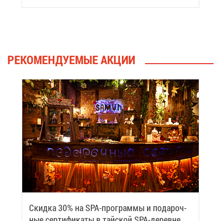
РЕ­КО­МЕН­ДУ­Е­МЫЕ АК­ЦИИ
Скид­ка 30% на SPA-про­грам­мы и по­да­роч­
ные сер­ти­фи­ка­ты в тай­ской SPA-де­ревне