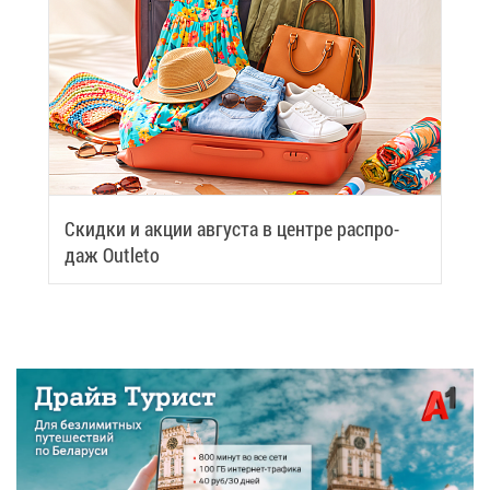
Скид­ки и ак­ции ав­гу­ста в цен­тре рас­про­
даж Outleto