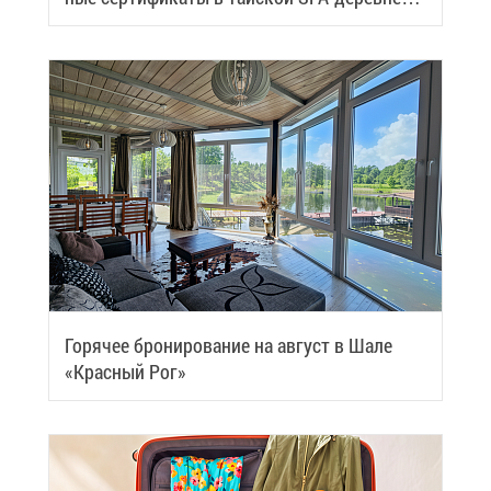
Samui
Го­ря­чее бро­ни­ро­ва­ние на ав­густ в Ша­ле
«Крас­ный Рог»