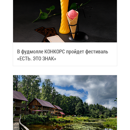
В фуд­мол­ле КОН­КОРС прой­дет фе­сти­валь
«ЕСТЬ. ЭТО ЗНАК»