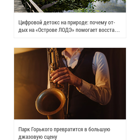
Циф­ро­вой де­токс на при­ро­де: по­че­му от­
дых на «Ост­ро­ве ЛОДЭ» по­мо­га­ет вос­ста­но­
вить си­лы
Парк Горь­ко­го пре­вра­тит­ся в боль­шую
джа­зо­вую сце­ну