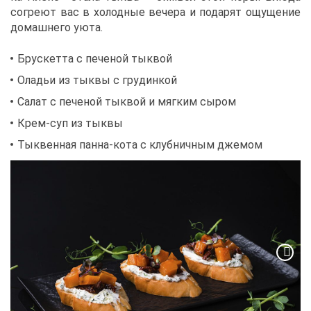
со­гре­ют вас в хо­лод­ные ве­че­ра и по­да­рят ощу­ще­ние
до­маш­не­го уюта.
Брус­кет­та с пе­че­ной тык­вой
Ола­дьи из тык­вы с гру­дин­кой
Са­лат с пе­че­ной тык­вой и мяг­ким сы­ром
Крем-суп из тык­вы
Тык­вен­ная пан­на-ко­та с клуб­нич­ным дже­мом