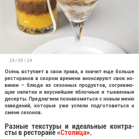
24 / 09 / 24
Осень всту­па­ет в свои пра­ва, а зна­чит еще боль­ше
ре­сто­ра­нов в ско­ром вре­ме­ни анон­си­ру­ют свои но­
вин­ки – блю­да из се­зон­ных про­дук­тов, со­гре­ва­ю­
щие на­пит­ки и вкус­ней­шие яб­лоч­ные и тык­вен­ные
де­сер­ты. Пред­ла­га­ем по­зна­ко­мить­ся с но­вым ме­ню
за­ве­де­ний, ко­то­рые уже успе­ли под­го­то­вить­ся к
смене се­зо­нов.
Раз­ные тек­сту­ры и иде­аль­ные кон­тра­
сты в ре­сто­ране «
Сто­ли­ца
».