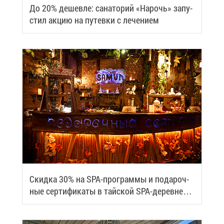
До 20% де­шев­ле: са­на­то­рий «На­рочь» за­пу­
стил ак­цию на пу­тев­ки с ле­че­ни­ем
Скид­ка 30% на SPA-про­грам­мы и по­да­роч­
ные сер­ти­фи­ка­ты в тай­ской SPA-де­ревне
Samui