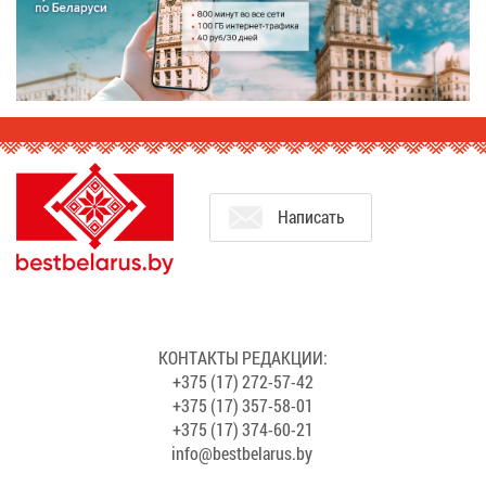
На­пи­сать
КОН­ТАК­ТЫ РЕ­ДАК­ЦИИ:
+375 (17) 272-57-42
+375 (17) 357-58-01
+375 (17) 374-60-21
info@​bes​tbel​arus.​by