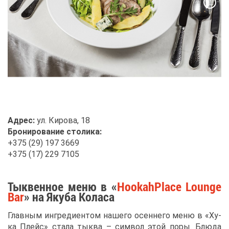
Ад­рес:
ул. Ки­ро­ва, 18
Бро­ни­ро­ва­ние сто­ли­ка:
+375 (29) 197 3669
+375 (17) 229 7105
Тык­вен­ное ме­ню в «
HookahPlace Lounge
Bar
» на Яку­ба Ко­ла­са
Глав­ным ин­гре­ди­ен­том на­ше­го осен­не­го ме­ню в «Ху­
ка Плейс» ста­ла тык­ва – сим­вол этой по­ры. Блю­да