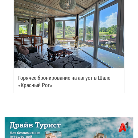
Го­ря­чее бро­ни­ро­ва­ние на ав­густ в Ша­ле
«Крас­ный Рог»