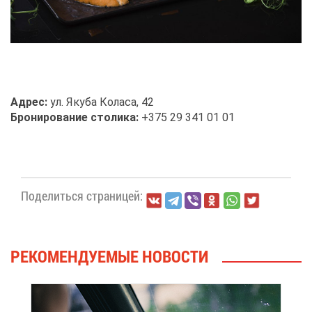
Ад­рес:
ул. Яку­ба Ко­ла­са, 42
Бро­ни­ро­ва­ние сто­ли­ка:
+375 29 341 01 01
По­де­лить­ся стра­ни­цей:
РЕ­КО­МЕН­ДУ­Е­МЫЕ НО­ВО­СТИ