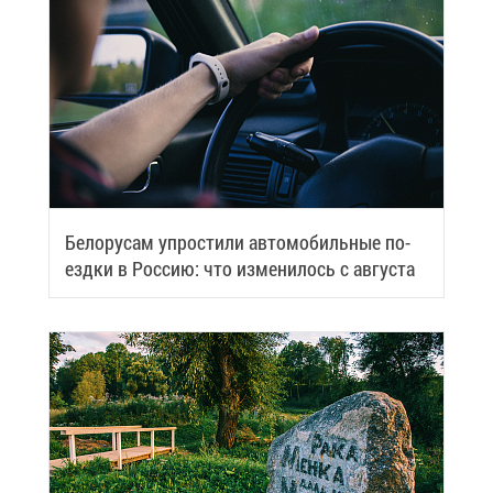
Бе­ло­ру­сам упро­сти­ли ав­то­мо­биль­ные по­
езд­ки в Рос­сию: что из­ме­ни­лось с ав­гу­ста