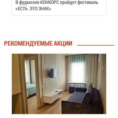
В фуд­мол­ле КОН­КОРС прой­дет фе­сти­валь
«ЕСТЬ. ЭТО ЗНАК»
РЕ­КО­МЕН­ДУ­Е­МЫЕ АК­ЦИИ