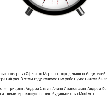
ных товаров «Офистон Маркет» определили победителей 
ретий раз. В этом году количество работ участников был
лия Гриценя , Андрей Савич, Алина Ивановская, Андрей К
стит лимитированную серию будильников «MustArt».