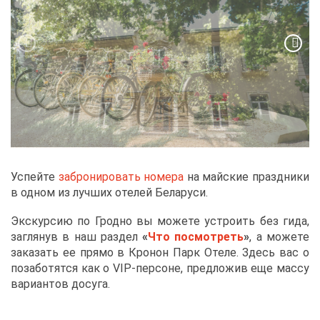
Успей­те
за­бро­ни­ро­вать но­ме­ра
на май­ские празд­ни­ки
в од­ном из луч­ших оте­лей Бе­ла­ру­си.
Экс­кур­сию по Грод­но вы мо­же­те устро­ить без ги­да,
за­гля­нув в наш раз­дел
«
Что по­смот­реть
»
, а мо­же­те
за­ка­зать ее пря­мо в Кро­нон Парк Оте­ле. Здесь вас о
по­за­бо­тят­ся как о VIP-пер­соне, пред­ло­жив еще мас­су
ва­ри­ан­тов до­су­га.