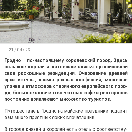
21 / 04 / 23
Грод­но – по-на­сто­я­ще­му ко­ро­лев­ский го­род. Здесь
поль­ские ко­ро­ли и ли­тов­ские кня­зья ор­га­ни­зо­ва­ли
свои рос­кош­ные ре­зи­ден­ции. Оча­ро­ва­ние древ­ней
ар­хи­тек­ту­ры, хра­мы раз­ных кон­фес­сий, мо­ще­ные
улоч­ки и ат­мо­сфе­ра ста­рин­но­го ев­ро­пей­ско­го го­ро­
да, боль­шое ко­ли­че­ство уют­ных ка­фе и ре­сто­ра­нов
по­сто­ян­но при­вле­ка­ют мно­же­ство ту­ри­стов.
Пу­те­ше­ствие в Грод­но на май­ские празд­ни­ки по­да­рит
вам мно­го при­ят­ных яр­ких впе­чат­ле­ний.
В го­ро­де кня­зей и ко­ро­лей есть отель с со­от­вет­ству­