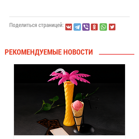
По­де­лить­ся стра­ни­цей:
РЕ­КО­МЕН­ДУ­Е­МЫЕ НО­ВО­СТИ