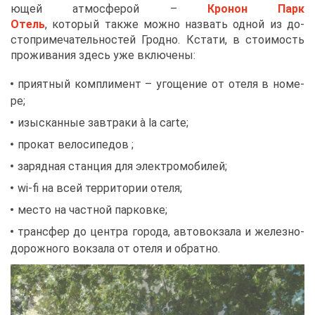
ю­щей ат­мо­сфе­рой –
Кро­нон Парк
Отель
, ко­то­рый та­к­же мож­но на­звать од­ной из до­
сто­при­ме­ча­тель­но­стей Грод­но. Кста­ти, в сто­и­мость
про­жи­ва­ния здесь уже вклю­че­ны:
при­ят­ный ком­пли­мент – уго­ще­ние от оте­ля в но­ме­
ре;
изыс­кан­ные зав­тра­ки à la carte;
про­кат ве­ло­си­пе­дов ;
за­ряд­ная стан­ция для элек­тро­мо­би­лей;
wi-fi на всей тер­ри­то­рии оте­ля;
ме­сто на част­ной пар­ков­ке;
транс­фер до цен­тра го­ро­да, ав­то­вок­за­ла и же­лез­но­
до­рож­но­го вок­за­ла от оте­ля и об­рат­но.