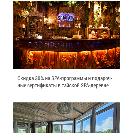
Скид­ка 30% на SPA-про­грам­мы и по­да­роч­
ные сер­ти­фи­ка­ты в тай­ской SPA-де­ревне
Samui