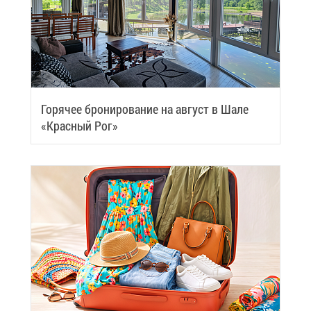
Го­ря­чее бро­ни­ро­ва­ние на ав­густ в Ша­ле
«Крас­ный Рог»