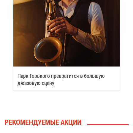
Парк Горь­ко­го пре­вра­тит­ся в боль­шую
джа­зо­вую сце­ну
РЕ­КО­МЕН­ДУ­Е­МЫЕ АК­ЦИИ