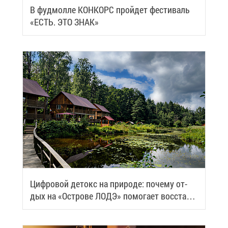
В фуд­мол­ле КОН­КОРС прой­дет фе­сти­валь
«ЕСТЬ. ЭТО ЗНАК»
Циф­ро­вой де­токс на при­ро­де: по­че­му от­
дых на «Ост­ро­ве ЛОДЭ» по­мо­га­ет вос­ста­но­
вить си­лы