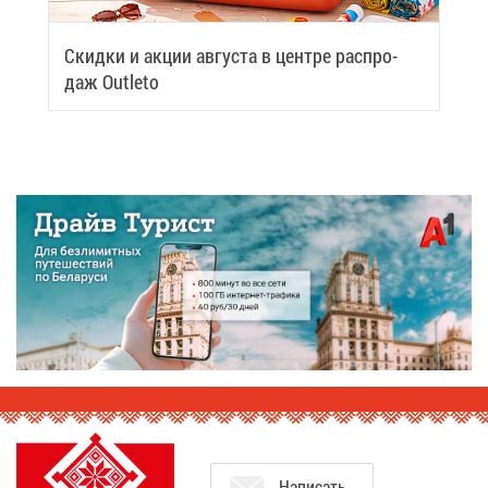
Скид­ки и ак­ции ав­гу­ста в цен­тре рас­про­
даж Outleto
На­пи­сать