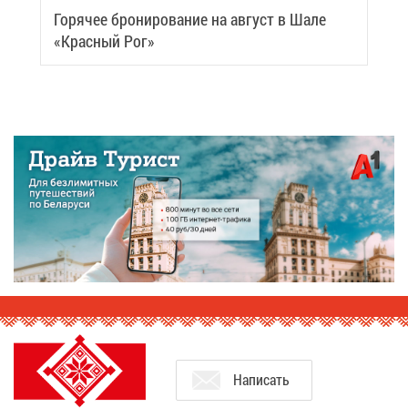
Го­ря­чее бро­ни­ро­ва­ние на ав­густ в Ша­ле
«Крас­ный Рог»
На­пи­сать