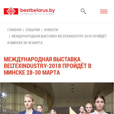
ГЛАВ­НАЯ
СО­БЫ­ТИЯ
НО­ВО­СТИ
МЕЖ­ДУ­НА­РОД­НАЯ ВЫ­СТАВ­КА BELTEXINDUSTRY-2018 ПРОЙ­ДЁТ
В МИН­СКЕ 28-30 МАР­ТА
МЕЖ­ДУ­НА­РОД­НАЯ ВЫ­СТАВ­КА
BELTEXINDUSTRY-2018 ПРОЙ­ДЁТ В
МИН­СКЕ 28-30 МАР­ТА