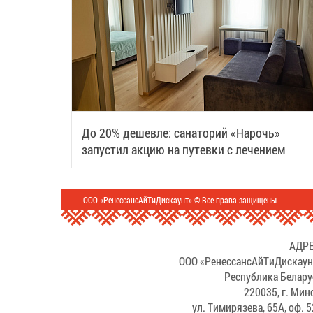
До 20% дешевле: санаторий «Нарочь»
запустил акцию на путевки с лечением
ООО «РенессансАйТиДискаунт» © Все права защищены
АДРЕ
ООО «РенессансАйТиДискаун
Республика Белару
220035, г. Мин
ул. Тимирязева, 65А, оф. 