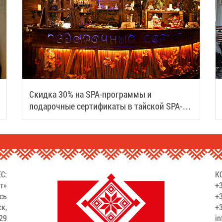
Скидка 30% на SPA-программы и
подарочные сертификаты в тайской SPA-
деревне Samui
С:
К
т»
+3
сь
+3
ск,
+3
529
in